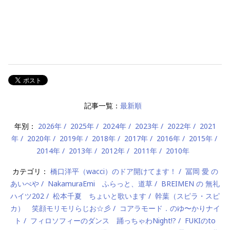
記事一覧：
最新順
年別：
2026年
2025年
2024年
2023年
2022年
2021
年
2020年
2019年
2018年
2017年
2016年
2015年
2014年
2013年
2012年
2011年
2010年
カテゴリ：
橋口洋平（wacci）のドア開けてます！
冨岡 愛 の
あいべや
NakamuraEmi ふらっと、道草
BREIMEN の 無礼
ハイツ202
松本千夏 ちょいと歌います
幹葉（スピラ・スピ
カ） 笑顔モリモリらじお☆彡
コアラモード．のゆ〜かりナイ
ト
フィロソフィーのダンス 踊っちゃわNight!?
FUKIのto