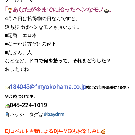
メールテーマ
｢
あなたが今までに拾ったヘンなモノ
｣
4月25日は拾得物の日なんですと。
道も歩けばヘンなモノも拾います。
■定番！エロ本！
■なぜか片方だけの靴下
■たぶん、人
などなど、
ドコで何を拾って、それをどうした？
おしえてね。
184045@fmyokohama.co.jp
横浜の市外局番に184(い
やよ)をつけてネ。
045-224-1019
ハッシュタグは
#baydrm
DJロベルト吉野によるDJ生MIXもお楽しみに