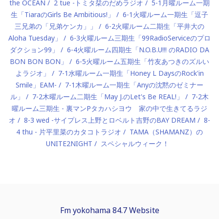
the OCEAN
2 tue -トミタ栞のだめラジオ
5-1月曜ルーム一期
生「TiaraのGirls Be Ambitious!」
6-1火曜ルーム一期生「逗子
三兄弟の「兄弟ケンカ」」
6-2火曜ルーム二期生「平井大の
Aloha Tuesday」
6-3火曜ルーム三期生「99RadioServiceのプロ
ダクション99」
6-4火曜ルーム四期生「N.O.B.U!!! のRADIO DA
BON BON BON」
6-5火曜ルーム五期生「竹友あつきのズルい
よラジオ」
7-1水曜ルーム一期生「Honey L DaysのRock'in
Smile」EAM-
7-1木曜ルーム一期生「Anyの沈黙のゼミナー
ル」
7-2木曜ルーム二期生「May J.のLet's Be REAL!」
7-2木
曜ルーム三期生 - 裏マンPタカハシヨウ 家の中で生きてるラジ
オ
8-3 wed -サイプレス上野とロベルト吉野のBAY DREAM
8-
4 thu - 片平里菜のカタコトラジオ
TAMA（SHAMANZ）の
UNITE2NIGHT
スペシャルウィーク！
Fm yokohama 84.7 Website