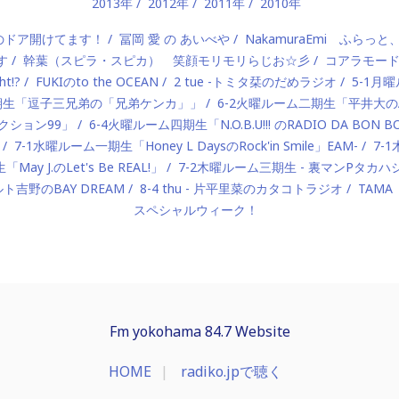
2013年
2012年
2011年
2010年
）のドア開けてます！
冨岡 愛 の あいべや
NakamuraEmi ふらっと
す
幹葉（スピラ・スピカ） 笑顔モリモリらじお☆彡
コアラモー
t!?
FUKIのto the OCEAN
2 tue -トミタ栞のだめラジオ
5-1月曜
一期生「逗子三兄弟の「兄弟ケンカ」」
6-2火曜ルーム二期生「平井大のAlo
ロダクション99」
6-4火曜ルーム四期生「N.O.B.U!!! のRADIO DA BON 
7-1水曜ルーム一期生「Honey L DaysのRock'in Smile」EAM-
7-
ay J.のLet's Be REAL!」
7-2木曜ルーム三期生 - 裏マンPタ
ルト吉野のBAY DREAM
8-4 thu - 片平里菜のカタコトラジオ
TAMA
スペシャルウィーク！
Fm yokohama 84.7 Website
HOME
radiko.jpで聴く