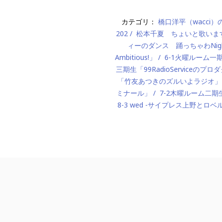
カテゴリ：
橋口洋平（wacci
202
松本千夏 ちょいと歌いま
ィーのダンス 踊っちゃわNigh
Ambitious!」
6-1火曜ルーム
三期生「99RadioServiceのプ
「竹友あつきのズルいよラジオ」
ミナール」
7-2木曜ルーム二期生「M
8-3 wed -サイプレス上野とロベ