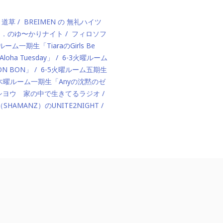
、道草
BREIMEN の 無礼ハイツ
ド．のゆ〜かりナイト
フィロソフ
ルーム一期生「TiaraのGirls Be
ha Tuesday」
6-3火曜ルーム
BON BON」
6-5火曜ルーム五期生
1木曜ルーム一期生「Anyの沈黙のゼ
カハシヨウ 家の中で生きてるラジオ
（SHAMANZ）のUNITE2NIGHT