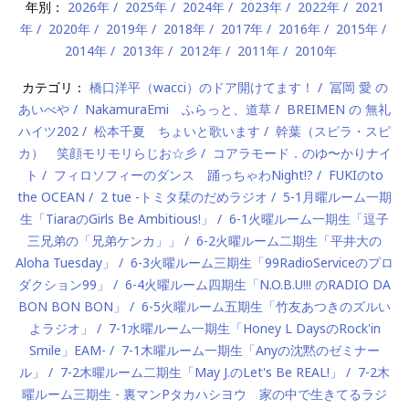
年別：
2026年
2025年
2024年
2023年
2022年
2021
年
2020年
2019年
2018年
2017年
2016年
2015年
2014年
2013年
2012年
2011年
2010年
カテゴリ：
橋口洋平（wacci）のドア開けてます！
冨岡 愛 の
あいべや
NakamuraEmi ふらっと、道草
BREIMEN の 無礼
ハイツ202
松本千夏 ちょいと歌います
幹葉（スピラ・スピ
カ） 笑顔モリモリらじお☆彡
コアラモード．のゆ〜かりナイ
ト
フィロソフィーのダンス 踊っちゃわNight!?
FUKIのto
the OCEAN
2 tue -トミタ栞のだめラジオ
5-1月曜ルーム一期
生「TiaraのGirls Be Ambitious!」
6-1火曜ルーム一期生「逗子
三兄弟の「兄弟ケンカ」」
6-2火曜ルーム二期生「平井大の
Aloha Tuesday」
6-3火曜ルーム三期生「99RadioServiceのプロ
ダクション99」
6-4火曜ルーム四期生「N.O.B.U!!! のRADIO DA
BON BON BON」
6-5火曜ルーム五期生「竹友あつきのズルい
よラジオ」
7-1水曜ルーム一期生「Honey L DaysのRock'in
Smile」EAM-
7-1木曜ルーム一期生「Anyの沈黙のゼミナー
ル」
7-2木曜ルーム二期生「May J.のLet's Be REAL!」
7-2木
曜ルーム三期生 - 裏マンPタカハシヨウ 家の中で生きてるラジ