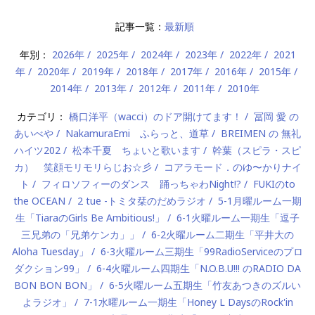
記事一覧：
最新順
年別：
2026年
2025年
2024年
2023年
2022年
2021
年
2020年
2019年
2018年
2017年
2016年
2015年
2014年
2013年
2012年
2011年
2010年
カテゴリ：
橋口洋平（wacci）のドア開けてます！
冨岡 愛 の
あいべや
NakamuraEmi ふらっと、道草
BREIMEN の 無礼
ハイツ202
松本千夏 ちょいと歌います
幹葉（スピラ・スピ
カ） 笑顔モリモリらじお☆彡
コアラモード．のゆ〜かりナイ
ト
フィロソフィーのダンス 踊っちゃわNight!?
FUKIのto
the OCEAN
2 tue -トミタ栞のだめラジオ
5-1月曜ルーム一期
生「TiaraのGirls Be Ambitious!」
6-1火曜ルーム一期生「逗子
三兄弟の「兄弟ケンカ」」
6-2火曜ルーム二期生「平井大の
Aloha Tuesday」
6-3火曜ルーム三期生「99RadioServiceのプロ
ダクション99」
6-4火曜ルーム四期生「N.O.B.U!!! のRADIO DA
BON BON BON」
6-5火曜ルーム五期生「竹友あつきのズルい
よラジオ」
7-1水曜ルーム一期生「Honey L DaysのRock'in