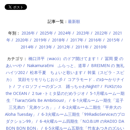
記事一覧：
最新順
年別：
2026年
2025年
2024年
2023年
2022年
2021
年
2020年
2019年
2018年
2017年
2016年
2015年
2014年
2013年
2012年
2011年
2010年
カテゴリ：
橋口洋平（wacci）のドア開けてます！
冨岡 愛 の
あいべや
NakamuraEmi ふらっと、道草
BREIMEN の 無礼
ハイツ202
松本千夏 ちょいと歌います
幹葉（スピラ・スピ
カ） 笑顔モリモリらじお☆彡
コアラモード．のゆ〜かりナイ
ト
フィロソフィーのダンス 踊っちゃわNight!?
FUKIのto
the OCEAN
2 tue -トミタ栞のだめラジオ
5-1月曜ルーム一期
生「TiaraのGirls Be Ambitious!」
6-1火曜ルーム一期生「逗子
三兄弟の「兄弟ケンカ」」
6-2火曜ルーム二期生「平井大の
Aloha Tuesday」
6-3火曜ルーム三期生「99RadioServiceのプロ
ダクション99」
6-4火曜ルーム四期生「N.O.B.U!!! のRADIO DA
BON BON BON」
6-5火曜ルーム五期生「竹友あつきのズルい