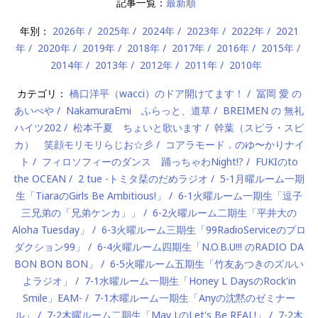
記事一覧：
最新順
年別：
2026年
2025年
2024年
2023年
2022年
2021
年
2020年
2019年
2018年
2017年
2016年
2015年
2014年
2013年
2012年
2011年
2010年
カテゴリ：
橋口洋平（wacci）のドア開けてます！
冨岡 愛 の
あいべや
NakamuraEmi ふらっと、道草
BREIMEN の 無礼
ハイツ202
松本千夏 ちょいと歌います
幹葉（スピラ・スピ
カ） 笑顔モリモリらじお☆彡
コアラモード．のゆ〜かりナイ
ト
フィロソフィーのダンス 踊っちゃわNight!?
FUKIのto
the OCEAN
2 tue -トミタ栞のだめラジオ
5-1月曜ルーム一期
生「TiaraのGirls Be Ambitious!」
6-1火曜ルーム一期生「逗子
三兄弟の「兄弟ケンカ」」
6-2火曜ルーム二期生「平井大の
Aloha Tuesday」
6-3火曜ルーム三期生「99RadioServiceのプロ
ダクション99」
6-4火曜ルーム四期生「N.O.B.U!!! のRADIO DA
BON BON BON」
6-5火曜ルーム五期生「竹友あつきのズルい
よラジオ」
7-1水曜ルーム一期生「Honey L DaysのRock'in
Smile」EAM-
7-1木曜ルーム一期生「Anyの沈黙のゼミナー
ル」
7-2木曜ルーム二期生「May J.のLet's Be REAL!」
7-2木