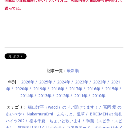
※電話で直接相談したい！という方は、相談内容と電話番号を明記して
送ってね。
記事一覧：
最新順
年別：
2026年
2025年
2024年
2023年
2022年
2021
年
2020年
2019年
2018年
2017年
2016年
2015年
2014年
2013年
2012年
2011年
2010年
カテゴリ：
橋口洋平（wacci）のドア開けてます！
冨岡 愛 の
あいべや
NakamuraEmi ふらっと、道草
BREIMEN の 無礼
ハイツ202
松本千夏 ちょいと歌います
幹葉（スピラ・スピ
カ） 笑顔モリモリらじお☆彡
コアラモード．のゆ〜かりナイ