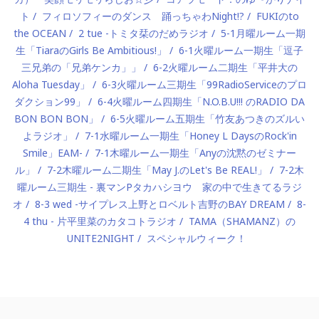
ト
フィロソフィーのダンス 踊っちゃわNight!?
FUKIのto
the OCEAN
2 tue -トミタ栞のだめラジオ
5-1月曜ルーム一期
生「TiaraのGirls Be Ambitious!」
6-1火曜ルーム一期生「逗子
三兄弟の「兄弟ケンカ」」
6-2火曜ルーム二期生「平井大の
Aloha Tuesday」
6-3火曜ルーム三期生「99RadioServiceのプロ
ダクション99」
6-4火曜ルーム四期生「N.O.B.U!!! のRADIO DA
BON BON BON」
6-5火曜ルーム五期生「竹友あつきのズルい
よラジオ」
7-1水曜ルーム一期生「Honey L DaysのRock'in
Smile」EAM-
7-1木曜ルーム一期生「Anyの沈黙のゼミナー
ル」
7-2木曜ルーム二期生「May J.のLet's Be REAL!」
7-2木
曜ルーム三期生 - 裏マンPタカハシヨウ 家の中で生きてるラジ
オ
8-3 wed -サイプレス上野とロベルト吉野のBAY DREAM
8-
4 thu - 片平里菜のカタコトラジオ
TAMA（SHAMANZ）の
UNITE2NIGHT
スペシャルウィーク！