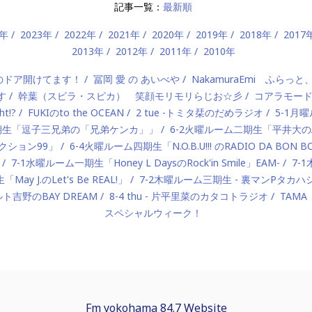
記事一覧：
最新順
4年
2023年
2022年
2021年
2020年
2019年
2018年
2017
2013年
2012年
2011年
2010年
）のドア開けてます！
冨岡 愛 の あいべや
NakamuraEmi ふらっと
す
幹葉（スピラ・スピカ） 笑顔モリモリらじお☆彡
コアラモー
t!?
FUKIのto the OCEAN
2 tue -トミタ栞のだめラジオ
5-1月曜
一期生「逗子三兄弟の「兄弟ケンカ」」
6-2火曜ルーム二期生「平井大のAlo
ロダクション99」
6-4火曜ルーム四期生「N.O.B.U!!! のRADIO DA BON 
7-1水曜ルーム一期生「Honey L DaysのRock'in Smile」EAM-
7-
ay J.のLet's Be REAL!」
7-2木曜ルーム三期生 - 裏マンPタ
ルト吉野のBAY DREAM
8-4 thu - 片平里菜のカタコトラジオ
TAMA
スペシャルウィーク！
Fm yokohama 84.7 Website