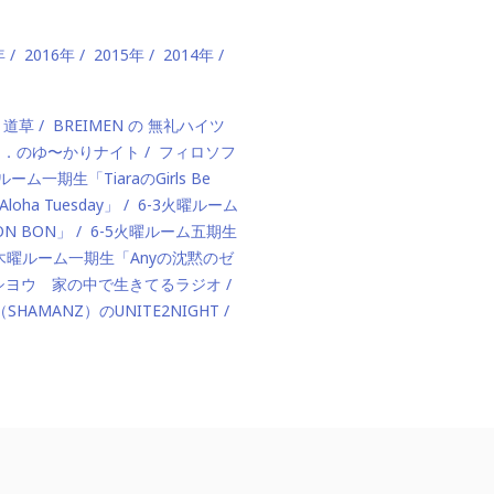
年
2016年
2015年
2014年
、道草
BREIMEN の 無礼ハイツ
ド．のゆ〜かりナイト
フィロソフ
ルーム一期生「TiaraのGirls Be
ha Tuesday」
6-3火曜ルーム
BON BON」
6-5火曜ルーム五期生
1木曜ルーム一期生「Anyの沈黙のゼ
カハシヨウ 家の中で生きてるラジオ
（SHAMANZ）のUNITE2NIGHT