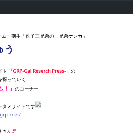
ルーム一期生「逗子三兄弟の「兄弟ケンカ」」
ゅう
イト
「GRP-Gal Reserch Press-」
の
を探っていく
ム！」
のコーナー
ンタメサイトです
grp-r.net/
サさん