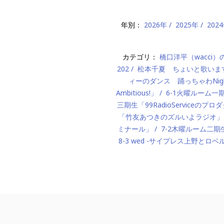
年別：
2026年
2025年
202
カテゴリ：
橋口洋平（wacci
202
松本千夏 ちょいと歌いま
ィーのダンス 踊っちゃわNigh
Ambitious!」
6-1火曜ルーム
三期生「99RadioServiceのプ
「竹友あつきのズルいよラジオ」
ミナール」
7-2木曜ルーム二期生「M
8-3 wed -サイプレス上野とロベ