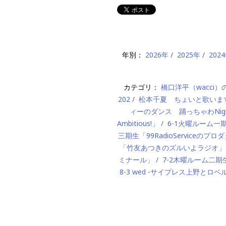
年別：
2026年
2025年
202
カテゴリ：
橋口洋平（wacci
202
松本千夏 ちょいと歌いま
ィーのダンス 踊っちゃわNigh
Ambitious!」
6-1火曜ルーム
三期生「99RadioServiceのプ
「竹友あつきのズルいよラジオ」
ミナール」
7-2木曜ルーム二期生「M
8-3 wed -サイプレス上野とロベ