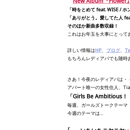
New Album『Flow
「時をとめて feat. WISE /
「ありがとう。愛してた人 feat. 
そのほか新曲多数収録！
これはお年玉を大事にとって
詳しい情報は
HP
、
ブログ
、
Tw
もちろんレディアパでも随時
さあ！今夜のレディアパは・
アパート唯一の女性住人、Ti
「Girls Be Ambitious
毎週、ガールズトークテーマ
今週のテーマは…