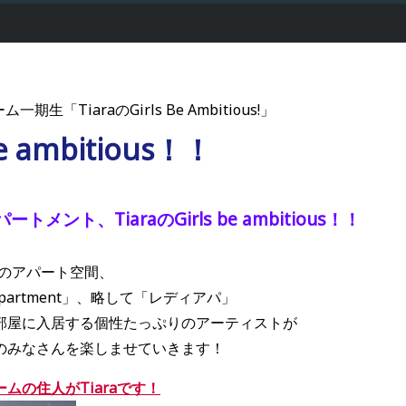
一期生「TiaraのGirls Be Ambitious!」
be ambitious！！
ント、TiaraのGirls be ambitious！！
架空のアパート空間、
o apartment」、略して「レディアパ」
部屋に入居する個性たっぷりのアーティストが
のみなさんを楽しませていきます！
ムの住人がTiaraです！