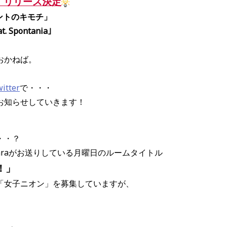
er』リリース決定
 ホントのキモチ」
Spontania｣
おかねば。
itter
で・・・
お知らせしていきます！
・・？
araがお送りしている月曜日のルームタイトル
！！」
「女子ニオン」を募集していますが、