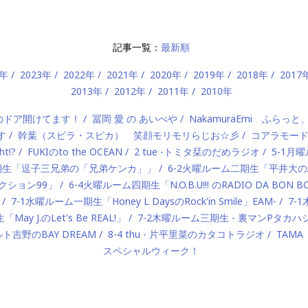
記事一覧：
最新順
4年
2023年
2022年
2021年
2020年
2019年
2018年
2017
2013年
2012年
2011年
2010年
）のドア開けてます！
冨岡 愛 の あいべや
NakamuraEmi ふらっと
す
幹葉（スピラ・スピカ） 笑顔モリモリらじお☆彡
コアラモー
t!?
FUKIのto the OCEAN
2 tue -トミタ栞のだめラジオ
5-1月曜
一期生「逗子三兄弟の「兄弟ケンカ」」
6-2火曜ルーム二期生「平井大のAlo
ロダクション99」
6-4火曜ルーム四期生「N.O.B.U!!! のRADIO DA BON 
7-1水曜ルーム一期生「Honey L DaysのRock'in Smile」EAM-
7-
ay J.のLet's Be REAL!」
7-2木曜ルーム三期生 - 裏マンPタ
ルト吉野のBAY DREAM
8-4 thu - 片平里菜のカタコトラジオ
TAMA
スペシャルウィーク！