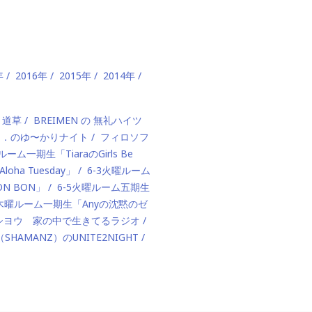
年
2016年
2015年
2014年
、道草
BREIMEN の 無礼ハイツ
ド．のゆ〜かりナイト
フィロソフ
ルーム一期生「TiaraのGirls Be
ha Tuesday」
6-3火曜ルーム
BON BON」
6-5火曜ルーム五期生
1木曜ルーム一期生「Anyの沈黙のゼ
カハシヨウ 家の中で生きてるラジオ
（SHAMANZ）のUNITE2NIGHT