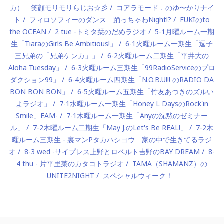
カ） 笑顔モリモリらじお☆彡
コアラモード．のゆ〜かりナイ
ト
フィロソフィーのダンス 踊っちゃわNight!?
FUKIのto
the OCEAN
2 tue -トミタ栞のだめラジオ
5-1月曜ルーム一期
生「TiaraのGirls Be Ambitious!」
6-1火曜ルーム一期生「逗子
三兄弟の「兄弟ケンカ」」
6-2火曜ルーム二期生「平井大の
Aloha Tuesday」
6-3火曜ルーム三期生「99RadioServiceのプロ
ダクション99」
6-4火曜ルーム四期生「N.O.B.U!!! のRADIO DA
BON BON BON」
6-5火曜ルーム五期生「竹友あつきのズルい
よラジオ」
7-1水曜ルーム一期生「Honey L DaysのRock'in
Smile」EAM-
7-1木曜ルーム一期生「Anyの沈黙のゼミナー
ル」
7-2木曜ルーム二期生「May J.のLet's Be REAL!」
7-2木
曜ルーム三期生 - 裏マンPタカハシヨウ 家の中で生きてるラジ
オ
8-3 wed -サイプレス上野とロベルト吉野のBAY DREAM
8-
4 thu - 片平里菜のカタコトラジオ
TAMA（SHAMANZ）の
UNITE2NIGHT
スペシャルウィーク！