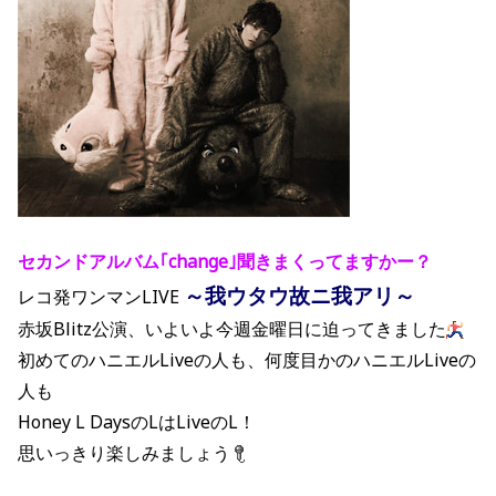
セカンドアルバム｢change｣聞きまくってますかー？
～我ウタウ故ニ我アリ～
レコ発ワンマンLIVE
赤坂Blitz公演、いよいよ今週金曜日に迫ってきました
初めてのハニエルLiveの人も、何度目かのハニエルLiveの
人も
Honey L DaysのLはLiveのL！
思いっきり楽しみましょう