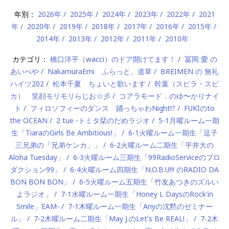
年別：
2026年
2025年
2024年
2023年
2022年
2021
年
2020年
2019年
2018年
2017年
2016年
2015年
2014年
2013年
2012年
2011年
2010年
カテゴリ：
橋口洋平（wacci）のドア開けてます！
冨岡 愛 の
あいべや
NakamuraEmi ふらっと、道草
BREIMEN の 無礼
ハイツ202
松本千夏 ちょいと歌います
幹葉（スピラ・スピ
カ） 笑顔モリモリらじお☆彡
コアラモード．のゆ〜かりナイ
ト
フィロソフィーのダンス 踊っちゃわNight!?
FUKIのto
the OCEAN
2 tue -トミタ栞のだめラジオ
5-1月曜ルーム一期
生「TiaraのGirls Be Ambitious!」
6-1火曜ルーム一期生「逗子
三兄弟の「兄弟ケンカ」」
6-2火曜ルーム二期生「平井大の
Aloha Tuesday」
6-3火曜ルーム三期生「99RadioServiceのプロ
ダクション99」
6-4火曜ルーム四期生「N.O.B.U!!! のRADIO DA
BON BON BON」
6-5火曜ルーム五期生「竹友あつきのズルい
よラジオ」
7-1水曜ルーム一期生「Honey L DaysのRock'in
Smile」EAM-
7-1木曜ルーム一期生「Anyの沈黙のゼミナー
ル」
7-2木曜ルーム二期生「May J.のLet's Be REAL!」
7-2木