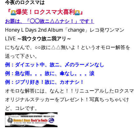
今夜のロクスマは
『
爆笑！ロクスマ大喜利
』
お題は、「◯◯故ニ△△ナシ！」です！
Honey L Days 2nd Album「change」レコ発ワンマン
LIVE
～我ウタウ故ニ我アリ～
にちなんで、○○故に△△無いよ！というオモロー解答を
送って下さい。
例：ダイエット中、故ニ、〆のラーメンなし
例：急な雨。。。故に、傘なし。。。涙
例：ジブリ好き！故に、カオナシ！
オモロな解答には、なんと！！リニューアルしたロクスマ
オリジナルステッカーをプレゼント！写真ちっちゃいけ
ど、コレです。