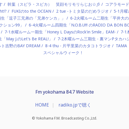
す
幹葉（スピラ・スピカ） 笑顔モリモリらじお☆彡
コアラモー
t!?
FUKIのto the OCEAN
2 tue -トミタ栞のだめラジオ
5-1月曜
一期生「逗子三兄弟の「兄弟ケンカ」」
6-2火曜ルーム二期生「平井大のAlo
ロダクション99」
6-4火曜ルーム四期生「N.O.B.U!!! のRADIO DA BON 
7-1水曜ルーム一期生「Honey L DaysのRock'in Smile」EAM-
7-
ay J.のLet's Be REAL!」
7-2木曜ルーム三期生 - 裏マンPタ
ルト吉野のBAY DREAM
8-4 thu - 片平里菜のカタコトラジオ
TAMA
スペシャルウィーク！
Fm yokohama 84.7 Website
HOME
radiko.jpで聴く
© Yokohama F.M. Broadcasting Co.,Ltd.