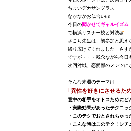
ちょいデカサングラス！
なかなかお似合い
今日の
聞かせてギャルイズム
で横浜リスナー校と対決
さこち先生は、初参加と思え
繰り広げてくれました！さす
ですが・・・残念ながら今日
次回対戦、恋愛部のメンツに
そんな来週のテーマは
｢異性を好きにさせるた
意中の相手をオトスためにど
・実際効果があったテクニッ
・このテクでおとされちゃっ
・こんな時はこのテク！シチ