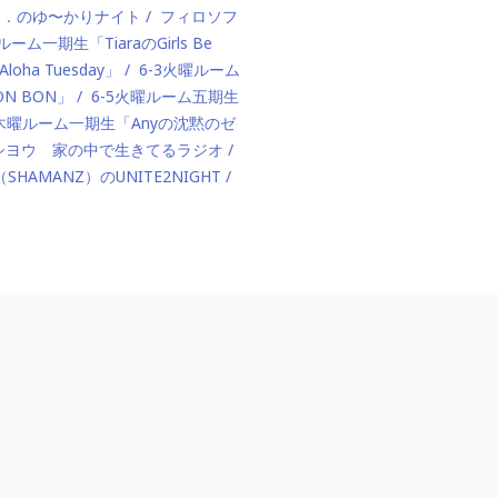
ド．のゆ〜かりナイト
フィロソフ
ルーム一期生「TiaraのGirls Be
ha Tuesday」
6-3火曜ルーム
BON BON」
6-5火曜ルーム五期生
1木曜ルーム一期生「Anyの沈黙のゼ
カハシヨウ 家の中で生きてるラジオ
（SHAMANZ）のUNITE2NIGHT