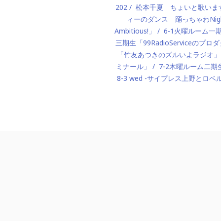
202
松本千夏 ちょいと歌いま
ィーのダンス 踊っちゃわNigh
Ambitious!」
6-1火曜ルーム
三期生「99RadioServiceのプ
「竹友あつきのズルいよラジオ」
ミナール」
7-2木曜ルーム二期生「M
8-3 wed -サイプレス上野とロベ