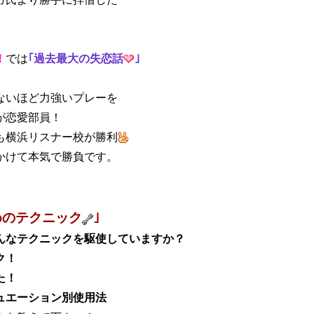
！
では
｢過去最大の失恋話
｣
ないほど力強いプレーを
が恋愛部員！
も横浜リスナー校が勝利
かけて本気で勝負です。
めのテクニック
｣
んなテクニックを駆使していますか？
ク！
た！
ュエーション別使用法