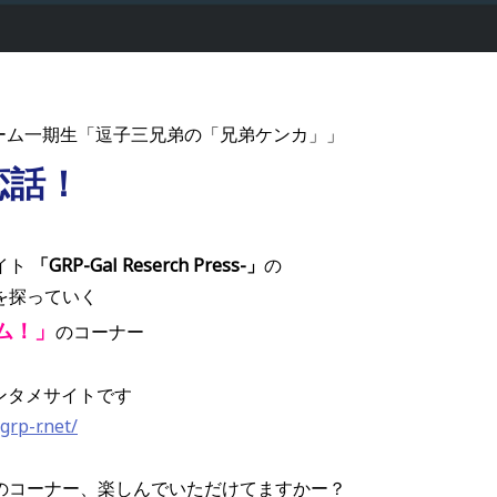
ルーム一期生「逗子三兄弟の「兄弟ケンカ」」
恋話！
イト
「GRP-Gal Reserch Press-」
の
を探っていく
ム！」
のコーナー
ンタメサイトです
grp-r.net/
のコーナー、楽しんでいただけてますかー？