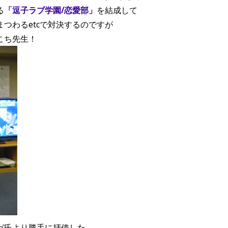
る
「逗子ラブ学園/恋愛部」
を結成して
つわるetcで対決するのですが
こち先生！
ガ氏より勝手に拝借した