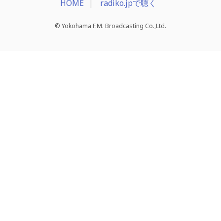
HOME
radiko.jpで聴く
© Yokohama F.M. Broadcasting Co.,Ltd.