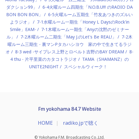
ダクション99」
6-4火曜ルーム四期生「N.O.B.U!!! のRADIO DA
BON BON BON」
6-5火曜ルーム五期生「竹友あつきのズルい
よラジオ」
7-1水曜ルーム一期生「Honey L DaysのRock'in
Smile」EAM-
7-1木曜ルーム一期生「Anyの沈黙のゼミナー
ル」
7-2木曜ルーム二期生「May J.のLet's Be REAL!」
7-2木
曜ルーム三期生 - 裏マンPタカハシヨウ 家の中で生きてるラジ
オ
8-3 wed -サイプレス上野とロベルト吉野のBAY DREAM
8-
4 thu - 片平里菜のカタコトラジオ
TAMA（SHAMANZ）の
UNITE2NIGHT
スペシャルウィーク！
Fm yokohama 84.7 Website
HOME
radiko.jpで聴く
© Yokohama F.M. Broadcasting Co.,Ltd.