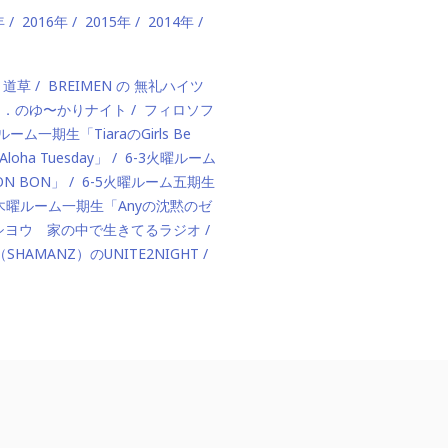
年
2016年
2015年
2014年
、道草
BREIMEN の 無礼ハイツ
ド．のゆ〜かりナイト
フィロソフ
ルーム一期生「TiaraのGirls Be
ha Tuesday」
6-3火曜ルーム
BON BON」
6-5火曜ルーム五期生
1木曜ルーム一期生「Anyの沈黙のゼ
カハシヨウ 家の中で生きてるラジオ
（SHAMANZ）のUNITE2NIGHT