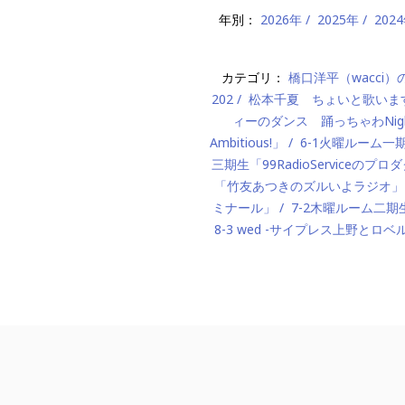
年別：
2026年
2025年
202
カテゴリ：
橋口洋平（wacci
202
松本千夏 ちょいと歌いま
ィーのダンス 踊っちゃわNigh
Ambitious!」
6-1火曜ルーム
三期生「99RadioServiceのプ
「竹友あつきのズルいよラジオ」
ミナール」
7-2木曜ルーム二期生「M
8-3 wed -サイプレス上野とロベ