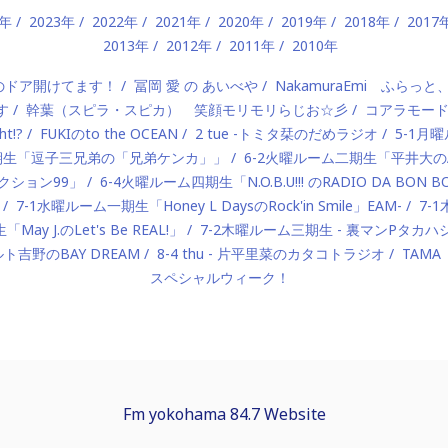
4年
2023年
2022年
2021年
2020年
2019年
2018年
2017
2013年
2012年
2011年
2010年
）のドア開けてます！
冨岡 愛 の あいべや
NakamuraEmi ふらっと
す
幹葉（スピラ・スピカ） 笑顔モリモリらじお☆彡
コアラモー
t!?
FUKIのto the OCEAN
2 tue -トミタ栞のだめラジオ
5-1月曜
一期生「逗子三兄弟の「兄弟ケンカ」」
6-2火曜ルーム二期生「平井大のAlo
ロダクション99」
6-4火曜ルーム四期生「N.O.B.U!!! のRADIO DA BON 
7-1水曜ルーム一期生「Honey L DaysのRock'in Smile」EAM-
7-
ay J.のLet's Be REAL!」
7-2木曜ルーム三期生 - 裏マンPタ
ルト吉野のBAY DREAM
8-4 thu - 片平里菜のカタコトラジオ
TAMA
スペシャルウィーク！
Fm yokohama 84.7 Website