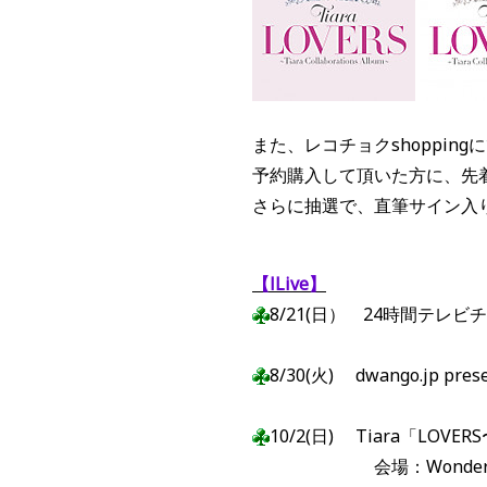
また、レコチョクshoppingにて 
予約購入して頂いた方に、先着
さらに抽選で、直筆サイン入
【lLive】
8/21(日） 24時間テレ
8/30(火) dwango.jp pre
10/2(日) Tiara「LOVERS〜T
会場：WonderGOO