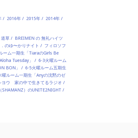
年
2016年
2015年
2014年
、道草
BREIMEN の 無礼ハイツ
ド．のゆ〜かりナイト
フィロソフ
ルーム一期生「TiaraのGirls Be
ha Tuesday」
6-3火曜ルーム
BON BON」
6-5火曜ルーム五期生
1木曜ルーム一期生「Anyの沈黙のゼ
カハシヨウ 家の中で生きてるラジオ
（SHAMANZ）のUNITE2NIGHT