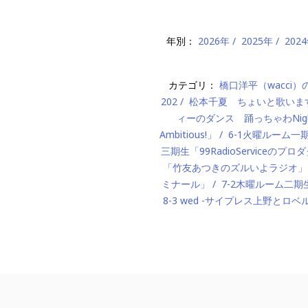
年別：
2026年
2025年
202
カテゴリ：
橋口洋平（wacci
202
松本千夏 ちょいと歌いま
ィーのダンス 踊っちゃわNigh
Ambitious!」
6-1火曜ルーム
三期生「99RadioServiceのプ
「竹友あつきのズルいよラジオ」
ミナール」
7-2木曜ルーム二期生「M
8-3 wed -サイプレス上野とロベ