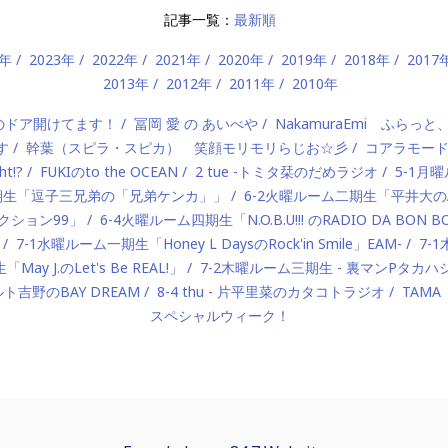
記事一覧：
最新順
4年
2023年
2022年
2021年
2020年
2019年
2018年
2017
2013年
2012年
2011年
2010年
）のドア開けてます！
冨岡 愛 の あいべや
NakamuraEmi ふらっと
す
幹葉（スピラ・スピカ） 笑顔モリモリらじお☆彡
コアラモー
t!?
FUKIのto the OCEAN
2 tue -トミタ栞のだめラジオ
5-1月曜
一期生「逗子三兄弟の「兄弟ケンカ」」
6-2火曜ルーム二期生「平井大のAlo
ロダクション99」
6-4火曜ルーム四期生「N.O.B.U!!! のRADIO DA BON 
7-1水曜ルーム一期生「Honey L DaysのRock'in Smile」EAM-
7-
ay J.のLet's Be REAL!」
7-2木曜ルーム三期生 - 裏マンPタ
ルト吉野のBAY DREAM
8-4 thu - 片平里菜のカタコトラジオ
TAMA
スペシャルウィーク！