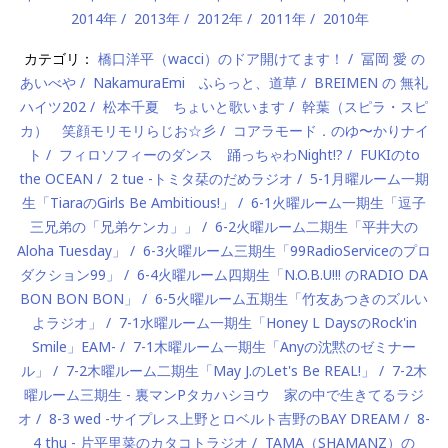
2014年
2013年
2012年
2011年
2010年
カテゴリ：
橋口洋平（wacci）のドア開けてます！
冨岡 愛 の
あいべや
NakamuraEmi ふらっと、道草
BREIMEN の 無礼
ハイツ202
松本千夏 ちょいと歌います
幹葉（スピラ・スピ
カ） 笑顔モリモリらじお☆彡
コアラモード．のゆ〜かりナイ
ト
フィロソフィーのダンス 踊っちゃわNight!?
FUKIのto
the OCEAN
2 tue -トミタ栞のだめラジオ
5-1月曜ルーム一期
生「TiaraのGirls Be Ambitious!」
6-1火曜ルーム一期生「逗子
三兄弟の「兄弟ケンカ」」
6-2火曜ルーム二期生「平井大の
Aloha Tuesday」
6-3火曜ルーム三期生「99RadioServiceのプロ
ダクション99」
6-4火曜ルーム四期生「N.O.B.U!!! のRADIO DA
BON BON BON」
6-5火曜ルーム五期生「竹友あつきのズルい
よラジオ」
7-1水曜ルーム一期生「Honey L DaysのRock'in
Smile」EAM-
7-1木曜ルーム一期生「Anyの沈黙のゼミナー
ル」
7-2木曜ルーム二期生「May J.のLet's Be REAL!」
7-2木
曜ルーム三期生 - 裏マンPタカハシヨウ 家の中で生きてるラジ
オ
8-3 wed -サイプレス上野とロベルト吉野のBAY DREAM
8-
4 thu - 片平里菜のカタコトラジオ
TAMA（SHAMANZ）の