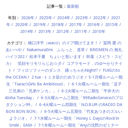
記事一覧：
最新順
年別：
2026年
2025年
2024年
2023年
2022年
2021
年
2020年
2019年
2018年
2017年
2016年
2015年
2014年
2013年
2012年
2011年
2010年
カテゴリ：
橋口洋平（wacci）のドア開けてます！
冨岡 愛 の
あいべや
NakamuraEmi ふらっと、道草
BREIMEN の 無礼
ハイツ202
松本千夏 ちょいと歌います
幹葉（スピラ・スピ
カ） 笑顔モリモリらじお☆彡
コアラモード．のゆ〜かりナイ
ト
フィロソフィーのダンス 踊っちゃわNight!?
FUKIのto
the OCEAN
2 tue -トミタ栞のだめラジオ
5-1月曜ルーム一期
生「TiaraのGirls Be Ambitious!」
6-1火曜ルーム一期生「逗子
三兄弟の「兄弟ケンカ」」
6-2火曜ルーム二期生「平井大の
Aloha Tuesday」
6-3火曜ルーム三期生「99RadioServiceのプロ
ダクション99」
6-4火曜ルーム四期生「N.O.B.U!!! のRADIO DA
BON BON BON」
6-5火曜ルーム五期生「竹友あつきのズルい
よラジオ」
7-1水曜ルーム一期生「Honey L DaysのRock'in
Smile」EAM-
7-1木曜ルーム一期生「Anyの沈黙のゼミナー