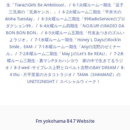
生「TiaraのGirls Be Ambitious!」
6-1火曜ルーム一期生「逗子
三兄弟の「兄弟ケンカ」」
6-2火曜ルーム二期生「平井大の
Aloha Tuesday」
6-3火曜ルーム三期生「99RadioServiceのプロ
ダクション99」
6-4火曜ルーム四期生「N.O.B.U!!! のRADIO DA
BON BON BON」
6-5火曜ルーム五期生「竹友あつきのズルい
よラジオ」
7-1水曜ルーム一期生「Honey L DaysのRock'in
Smile」EAM-
7-1木曜ルーム一期生「Anyの沈黙のゼミナー
ル」
7-2木曜ルーム二期生「May J.のLet's Be REAL!」
7-2木
曜ルーム三期生 - 裏マンPタカハシヨウ 家の中で生きてるラジ
オ
8-3 wed -サイプレス上野とロベルト吉野のBAY DREAM
8-
4 thu - 片平里菜のカタコトラジオ
TAMA（SHAMANZ）の
UNITE2NIGHT
スペシャルウィーク！
Fm yokohama 84.7 Website