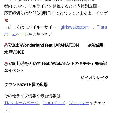
都内でスペシャルライブを開催するという特別企画！
応募締切りは6/21(火)明日までとなっていますよ。イソゲ
→詳しくはモバイル・サイト「
girlswaker.com
」、
Tiara
ホームページ
をご覧下さい
7/2(土)Wonderland feat. JAPANATION ＠茨城県
水戸VOICE
7/9(土)時をとめて feat. WISE/ホントのキモチ」発売記
念イベント
＠イオンレイク
タウン Kaze1F 翼の広場
その他ライブ情報や最新情報は
Tiaraホームページ
、
Tiaraブログ
、
ツイッター
をチェッ
ク！