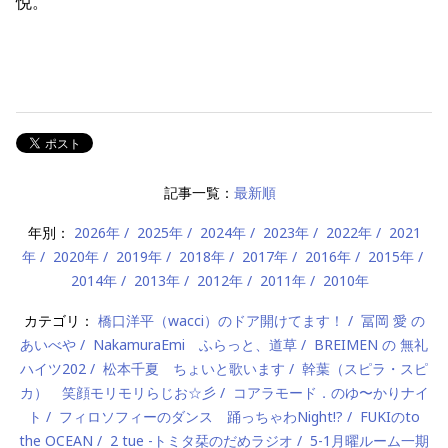
悦。
記事一覧：
最新順
年別：
2026年
2025年
2024年
2023年
2022年
2021
年
2020年
2019年
2018年
2017年
2016年
2015年
2014年
2013年
2012年
2011年
2010年
カテゴリ：
橋口洋平（wacci）のドア開けてます！
冨岡 愛 の
あいべや
NakamuraEmi ふらっと、道草
BREIMEN の 無礼
ハイツ202
松本千夏 ちょいと歌います
幹葉（スピラ・スピ
カ） 笑顔モリモリらじお☆彡
コアラモード．のゆ〜かりナイ
ト
フィロソフィーのダンス 踊っちゃわNight!?
FUKIのto
the OCEAN
2 tue -トミタ栞のだめラジオ
5-1月曜ルーム一期