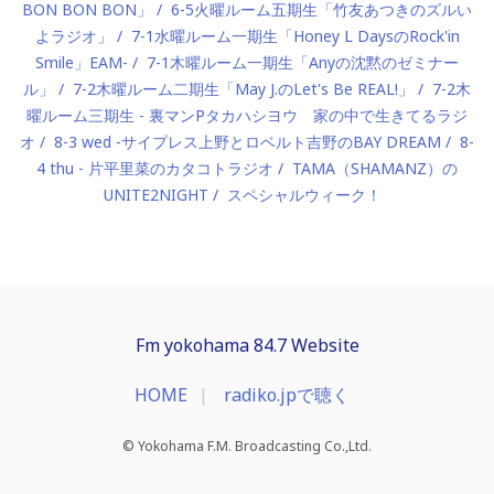
BON BON BON」
6-5火曜ルーム五期生「竹友あつきのズルい
よラジオ」
7-1水曜ルーム一期生「Honey L DaysのRock'in
Smile」EAM-
7-1木曜ルーム一期生「Anyの沈黙のゼミナー
ル」
7-2木曜ルーム二期生「May J.のLet's Be REAL!」
7-2木
曜ルーム三期生 - 裏マンPタカハシヨウ 家の中で生きてるラジ
オ
8-3 wed -サイプレス上野とロベルト吉野のBAY DREAM
8-
4 thu - 片平里菜のカタコトラジオ
TAMA（SHAMANZ）の
UNITE2NIGHT
スペシャルウィーク！
Fm yokohama 84.7 Website
HOME
radiko.jpで聴く
© Yokohama F.M. Broadcasting Co.,Ltd.