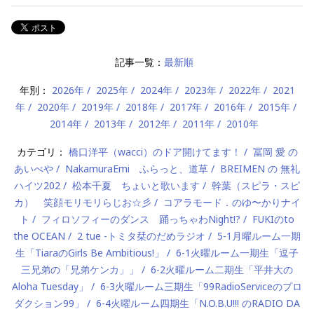
記事一覧：
最新順
年別：
2026年
2025年
2024年
2023年
2022年
2021
年
2020年
2019年
2018年
2017年
2016年
2015年
2014年
2013年
2012年
2011年
2010年
カテゴリ：
橋口洋平（wacci）のドア開けてます！
冨岡 愛 の
あいべや
NakamuraEmi ふらっと、道草
BREIMEN の 無礼
ハイツ202
松本千夏 ちょいと歌います
幹葉（スピラ・スピ
カ） 笑顔モリモリらじお☆彡
コアラモード．のゆ〜かりナイ
ト
フィロソフィーのダンス 踊っちゃわNight!?
FUKIのto
the OCEAN
2 tue -トミタ栞のだめラジオ
5-1月曜ルーム一期
生「TiaraのGirls Be Ambitious!」
6-1火曜ルーム一期生「逗子
三兄弟の「兄弟ケンカ」」
6-2火曜ルーム二期生「平井大の
Aloha Tuesday」
6-3火曜ルーム三期生「99RadioServiceのプロ
ダクション99」
6-4火曜ルーム四期生「N.O.B.U!!! のRADIO DA