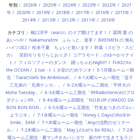
年別：
2026年
2025年
2024年
2023年
2022年
2021
年
2020年
2019年
2018年
2017年
2016年
2015年
2014年
2013年
2012年
2011年
2010年
カテゴリ：
橋口洋平（wacci）のドア開けてます！
冨岡 愛 の
あいべや
NakamuraEmi ふらっと、道草
BREIMEN の 無礼
ハイツ202
松本千夏 ちょいと歌います
幹葉（スピラ・スピ
カ） 笑顔モリモリらじお☆彡
コアラモード．のゆ〜かりナイ
ト
フィロソフィーのダンス 踊っちゃわNight!?
FUKIのto
the OCEAN
2 tue -トミタ栞のだめラジオ
5-1月曜ルーム一期
生「TiaraのGirls Be Ambitious!」
6-1火曜ルーム一期生「逗子
三兄弟の「兄弟ケンカ」」
6-2火曜ルーム二期生「平井大の
Aloha Tuesday」
6-3火曜ルーム三期生「99RadioServiceのプロ
ダクション99」
6-4火曜ルーム四期生「N.O.B.U!!! のRADIO DA
BON BON BON」
6-5火曜ルーム五期生「竹友あつきのズルい
よラジオ」
7-1水曜ルーム一期生「Honey L DaysのRock'in
Smile」EAM-
7-1木曜ルーム一期生「Anyの沈黙のゼミナー
ル」
7-2木曜ルーム二期生「May J.のLet's Be REAL!」
7-2木
曜ルーム三期生 - 裏マンPタカハシヨウ 家の中で生きてるラジ