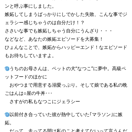
ンと呼ぶ事にしました。
嫉妬してしまうばっかりにしでかした失敗、こんな事でジ
ェラシー感じちゃうのは自分だけ！？
ささいな事でも嫉妬しちゃう自分にうんざり・・・
などなど、あなたの嫉妬エピソードを大募集！
ひょんなことで、嫉妬からハッピーエンド！なエピソード
もお待ちしていますよ。
うちのお母さんは、ペットの犬“なつこ”に夢中。高級ペ
ットフードのほかに
おやつまで用意する溺愛っぷり。そして娘である私の晩
ごはんは○屋の牛丼･･･
さすがの私もなつこにジェラシー
以前付き合っていた彼が熱中していた｢マラソン｣に嫉
妬。
だって、走ってる間は私のこと考えてないって言うんだ