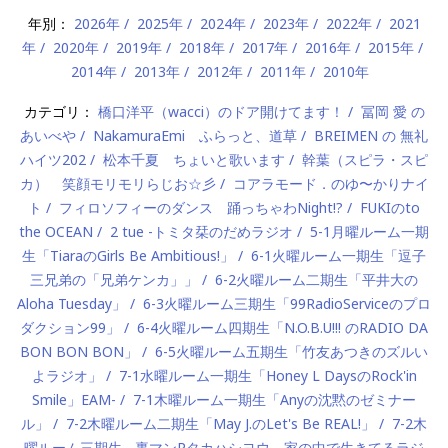
年別：
2026年
2025年
2024年
2023年
2022年
2021
年
2020年
2019年
2018年
2017年
2016年
2015年
2014年
2013年
2012年
2011年
2010年
カテゴリ：
橋口洋平（wacci）のドア開けてます！
冨岡 愛 の
あいべや
NakamuraEmi ふらっと、道草
BREIMEN の 無礼
ハイツ202
松本千夏 ちょいと歌います
幹葉（スピラ・スピ
カ） 笑顔モリモリらじお☆彡
コアラモード．のゆ〜かりナイ
ト
フィロソフィーのダンス 踊っちゃわNight!?
FUKIのto
the OCEAN
2 tue -トミタ栞のだめラジオ
5-1月曜ルーム一期
生「TiaraのGirls Be Ambitious!」
6-1火曜ルーム一期生「逗子
三兄弟の「兄弟ケンカ」」
6-2火曜ルーム二期生「平井大の
Aloha Tuesday」
6-3火曜ルーム三期生「99RadioServiceのプロ
ダクション99」
6-4火曜ルーム四期生「N.O.B.U!!! のRADIO DA
BON BON BON」
6-5火曜ルーム五期生「竹友あつきのズルい
よラジオ」
7-1水曜ルーム一期生「Honey L DaysのRock'in
Smile」EAM-
7-1木曜ルーム一期生「Anyの沈黙のゼミナー
ル」
7-2木曜ルーム二期生「May J.のLet's Be REAL!」
7-2木
曜ルーム三期生 - 裏マンPタカハシヨウ 家の中で生きてるラジ