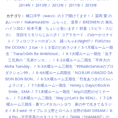
2014年
2013年
2012年
2011年
2010年
カテゴリ：
橋口洋平（wacci）のドア開けてます！
冨岡 愛 の
あいべや
NakamuraEmi ふらっと、道草
BREIMEN の 無礼
ハイツ202
松本千夏 ちょいと歌います
幹葉（スピラ・スピ
カ） 笑顔モリモリらじお☆彡
コアラモード．のゆ〜かりナイ
ト
フィロソフィーのダンス 踊っちゃわNight!?
FUKIのto
the OCEAN
2 tue -トミタ栞のだめラジオ
5-1月曜ルーム一期
生「TiaraのGirls Be Ambitious!」
6-1火曜ルーム一期生「逗子
三兄弟の「兄弟ケンカ」」
6-2火曜ルーム二期生「平井大の
Aloha Tuesday」
6-3火曜ルーム三期生「99RadioServiceのプロ
ダクション99」
6-4火曜ルーム四期生「N.O.B.U!!! のRADIO DA
BON BON BON」
6-5火曜ルーム五期生「竹友あつきのズルい
よラジオ」
7-1水曜ルーム一期生「Honey L DaysのRock'in
Smile」EAM-
7-1木曜ルーム一期生「Anyの沈黙のゼミナー
ル」
7-2木曜ルーム二期生「May J.のLet's Be REAL!」
7-2木
曜ルーム三期生 - 裏マンPタカハシヨウ 家の中で生きてるラジ
オ
8-3 wed -サイプレス上野とロベルト吉野のBAY DREAM
8-
4 thu - 片平里菜のカタコトラジオ
TAMA（SHAMANZ）の