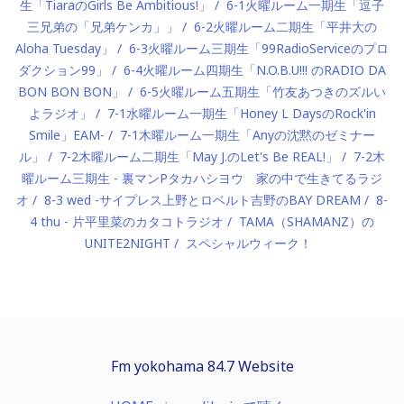
生「TiaraのGirls Be Ambitious!」
6-1火曜ルーム一期生「逗子
三兄弟の「兄弟ケンカ」」
6-2火曜ルーム二期生「平井大の
Aloha Tuesday」
6-3火曜ルーム三期生「99RadioServiceのプロ
ダクション99」
6-4火曜ルーム四期生「N.O.B.U!!! のRADIO DA
BON BON BON」
6-5火曜ルーム五期生「竹友あつきのズルい
よラジオ」
7-1水曜ルーム一期生「Honey L DaysのRock'in
Smile」EAM-
7-1木曜ルーム一期生「Anyの沈黙のゼミナー
ル」
7-2木曜ルーム二期生「May J.のLet's Be REAL!」
7-2木
曜ルーム三期生 - 裏マンPタカハシヨウ 家の中で生きてるラジ
オ
8-3 wed -サイプレス上野とロベルト吉野のBAY DREAM
8-
4 thu - 片平里菜のカタコトラジオ
TAMA（SHAMANZ）の
UNITE2NIGHT
スペシャルウィーク！
Fm yokohama 84.7 Website