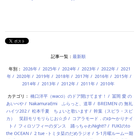
記事一覧：
最新順
年別：
2026年
2025年
2024年
2023年
2022年
2021
年
2020年
2019年
2018年
2017年
2016年
2015年
2014年
2013年
2012年
2011年
2010年
カテゴリ：
橋口洋平（wacci）のドア開けてます！
冨岡 愛 の
あいべや
NakamuraEmi ふらっと、道草
BREIMEN の 無礼
ハイツ202
松本千夏 ちょいと歌います
幹葉（スピラ・スピ
カ） 笑顔モリモリらじお☆彡
コアラモード．のゆ〜かりナイ
ト
フィロソフィーのダンス 踊っちゃわNight!?
FUKIのto
the OCEAN
2 tue -トミタ栞のだめラジオ
5-1月曜ルーム一期