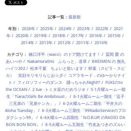
記事一覧：
最新順
年別：
2026年
2025年
2024年
2023年
2022年
2021
年
2020年
2019年
2018年
2017年
2016年
2015年
2014年
2013年
2012年
2011年
2010年
カテゴリ：
橋口洋平（wacci）のドア開けてます！
冨岡 愛 の
あいべや
NakamuraEmi ふらっと、道草
BREIMEN の 無礼
ハイツ202
松本千夏 ちょいと歌います
幹葉（スピラ・スピ
カ） 笑顔モリモリらじお☆彡
コアラモード．のゆ〜かりナイ
ト
フィロソフィーのダンス 踊っちゃわNight!?
FUKIのto
the OCEAN
2 tue -トミタ栞のだめラジオ
5-1月曜ルーム一期
生「TiaraのGirls Be Ambitious!」
6-1火曜ルーム一期生「逗子
三兄弟の「兄弟ケンカ」」
6-2火曜ルーム二期生「平井大の
Aloha Tuesday」
6-3火曜ルーム三期生「99RadioServiceのプロ
ダクション99」
6-4火曜ルーム四期生「N.O.B.U!!! のRADIO DA
BON BON BON」
6-5火曜ルーム五期生「竹友あつきのズルい