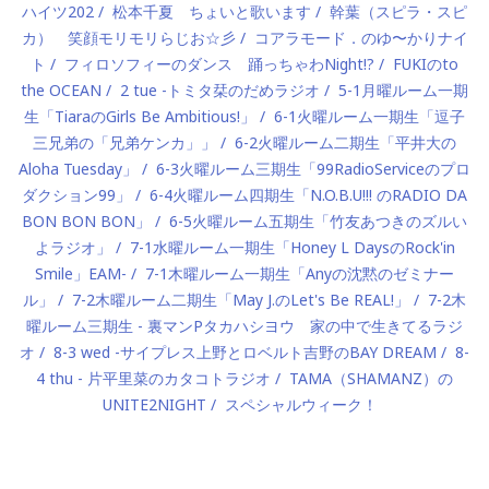
ハイツ202
松本千夏 ちょいと歌います
幹葉（スピラ・スピ
カ） 笑顔モリモリらじお☆彡
コアラモード．のゆ〜かりナイ
ト
フィロソフィーのダンス 踊っちゃわNight!?
FUKIのto
the OCEAN
2 tue -トミタ栞のだめラジオ
5-1月曜ルーム一期
生「TiaraのGirls Be Ambitious!」
6-1火曜ルーム一期生「逗子
三兄弟の「兄弟ケンカ」」
6-2火曜ルーム二期生「平井大の
Aloha Tuesday」
6-3火曜ルーム三期生「99RadioServiceのプロ
ダクション99」
6-4火曜ルーム四期生「N.O.B.U!!! のRADIO DA
BON BON BON」
6-5火曜ルーム五期生「竹友あつきのズルい
よラジオ」
7-1水曜ルーム一期生「Honey L DaysのRock'in
Smile」EAM-
7-1木曜ルーム一期生「Anyの沈黙のゼミナー
ル」
7-2木曜ルーム二期生「May J.のLet's Be REAL!」
7-2木
曜ルーム三期生 - 裏マンPタカハシヨウ 家の中で生きてるラジ
オ
8-3 wed -サイプレス上野とロベルト吉野のBAY DREAM
8-
4 thu - 片平里菜のカタコトラジオ
TAMA（SHAMANZ）の
UNITE2NIGHT
スペシャルウィーク！