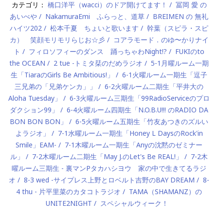
カテゴリ：
橋口洋平（wacci）のドア開けてます！
冨岡 愛 の
あいべや
NakamuraEmi ふらっと、道草
BREIMEN の 無礼
ハイツ202
松本千夏 ちょいと歌います
幹葉（スピラ・スピ
カ） 笑顔モリモリらじお☆彡
コアラモード．のゆ〜かりナイ
ト
フィロソフィーのダンス 踊っちゃわNight!?
FUKIのto
the OCEAN
2 tue -トミタ栞のだめラジオ
5-1月曜ルーム一期
生「TiaraのGirls Be Ambitious!」
6-1火曜ルーム一期生「逗子
三兄弟の「兄弟ケンカ」」
6-2火曜ルーム二期生「平井大の
Aloha Tuesday」
6-3火曜ルーム三期生「99RadioServiceのプロ
ダクション99」
6-4火曜ルーム四期生「N.O.B.U!!! のRADIO DA
BON BON BON」
6-5火曜ルーム五期生「竹友あつきのズルい
よラジオ」
7-1水曜ルーム一期生「Honey L DaysのRock'in
Smile」EAM-
7-1木曜ルーム一期生「Anyの沈黙のゼミナー
ル」
7-2木曜ルーム二期生「May J.のLet's Be REAL!」
7-2木
曜ルーム三期生 - 裏マンPタカハシヨウ 家の中で生きてるラジ
オ
8-3 wed -サイプレス上野とロベルト吉野のBAY DREAM
8-
4 thu - 片平里菜のカタコトラジオ
TAMA（SHAMANZ）の
UNITE2NIGHT
スペシャルウィーク！