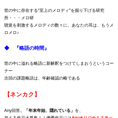
世の中に存在する“至上のメロディ”を掘り下げる研究
所・・・メロ研
聴覚を刺激するメロディの数々に、あなたの耳は、もうメ
ロメロ♪
◆ 『略語の時間』
世の中に溢れる略語に新解釈をつけてしまおうというコー
ナー
次回の課題略語は、年齢確認の略である
【ネンカク】
Any回答
、「年末年始、隠れている」
を、
超える作品大募集！！優秀作品には
Anyオリジナルステッ