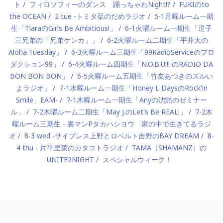
ト
フィロソフィーのダンス 踊っちゃわNight!?
FUKIのto
the OCEAN
2 tue -トミタ栞のだめラジオ
5-1月曜ルーム一期
生「TiaraのGirls Be Ambitious!」
6-1火曜ルーム一期生「逗子
三兄弟の「兄弟ケンカ」」
6-2火曜ルーム二期生「平井大の
Aloha Tuesday」
6-3火曜ルーム三期生「99RadioServiceのプロ
ダクション99」
6-4火曜ルーム四期生「N.O.B.U!!! のRADIO DA
BON BON BON」
6-5火曜ルーム五期生「竹友あつきのズルい
よラジオ」
7-1水曜ルーム一期生「Honey L DaysのRock'in
Smile」EAM-
7-1木曜ルーム一期生「Anyの沈黙のゼミナー
ル」
7-2木曜ルーム二期生「May J.のLet's Be REAL!」
7-2木
曜ルーム三期生 - 裏マンPタカハシヨウ 家の中で生きてるラジ
オ
8-3 wed -サイプレス上野とロベルト吉野のBAY DREAM
8-
4 thu - 片平里菜のカタコトラジオ
TAMA（SHAMANZ）の
UNITE2NIGHT
スペシャルウィーク！