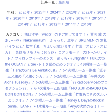
記事一覧：
最新順
年別：
2026年
2025年
2024年
2023年
2022年
2021
年
2020年
2019年
2018年
2017年
2016年
2015年
2014年
2013年
2012年
2011年
2010年
カテゴリ：
橋口洋平（wacci）のドア開けてます！
冨岡 愛 の
あいべや
NakamuraEmi ふらっと、道草
BREIMEN の 無礼
ハイツ202
松本千夏 ちょいと歌います
幹葉（スピラ・スピ
カ） 笑顔モリモリらじお☆彡
コアラモード．のゆ〜かりナイ
ト
フィロソフィーのダンス 踊っちゃわNight!?
FUKIのto
the OCEAN
2 tue -トミタ栞のだめラジオ
5-1月曜ルーム一期
生「TiaraのGirls Be Ambitious!」
6-1火曜ルーム一期生「逗子
三兄弟の「兄弟ケンカ」」
6-2火曜ルーム二期生「平井大の
Aloha Tuesday」
6-3火曜ルーム三期生「99RadioServiceのプロ
ダクション99」
6-4火曜ルーム四期生「N.O.B.U!!! のRADIO DA
BON BON BON」
6-5火曜ルーム五期生「竹友あつきのズルい
よラジオ」
7-1水曜ルーム一期生「Honey L DaysのRock'in
Smile」EAM-
7-1木曜ルーム一期生「Anyの沈黙のゼミナー