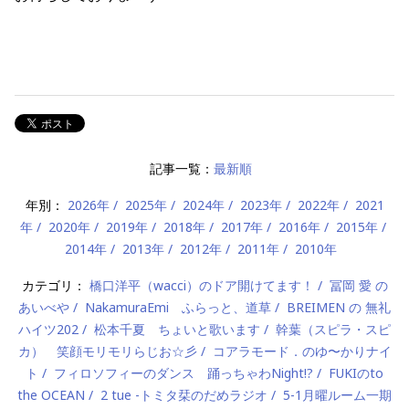
記事一覧：
最新順
年別：
2026年
2025年
2024年
2023年
2022年
2021
年
2020年
2019年
2018年
2017年
2016年
2015年
2014年
2013年
2012年
2011年
2010年
カテゴリ：
橋口洋平（wacci）のドア開けてます！
冨岡 愛 の
あいべや
NakamuraEmi ふらっと、道草
BREIMEN の 無礼
ハイツ202
松本千夏 ちょいと歌います
幹葉（スピラ・スピ
カ） 笑顔モリモリらじお☆彡
コアラモード．のゆ〜かりナイ
ト
フィロソフィーのダンス 踊っちゃわNight!?
FUKIのto
the OCEAN
2 tue -トミタ栞のだめラジオ
5-1月曜ルーム一期