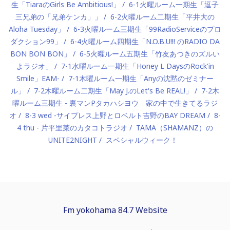
生「TiaraのGirls Be Ambitious!」
6-1火曜ルーム一期生「逗子
三兄弟の「兄弟ケンカ」」
6-2火曜ルーム二期生「平井大の
Aloha Tuesday」
6-3火曜ルーム三期生「99RadioServiceのプロ
ダクション99」
6-4火曜ルーム四期生「N.O.B.U!!! のRADIO DA
BON BON BON」
6-5火曜ルーム五期生「竹友あつきのズルい
よラジオ」
7-1水曜ルーム一期生「Honey L DaysのRock'in
Smile」EAM-
7-1木曜ルーム一期生「Anyの沈黙のゼミナー
ル」
7-2木曜ルーム二期生「May J.のLet's Be REAL!」
7-2木
曜ルーム三期生 - 裏マンPタカハシヨウ 家の中で生きてるラジ
オ
8-3 wed -サイプレス上野とロベルト吉野のBAY DREAM
8-
4 thu - 片平里菜のカタコトラジオ
TAMA（SHAMANZ）の
UNITE2NIGHT
スペシャルウィーク！
Fm yokohama 84.7 Website