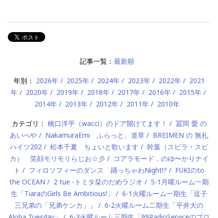
記事一覧：
最新順
年別：
2026年
2025年
2024年
2023年
2022年
2021
年
2020年
2019年
2018年
2017年
2016年
2015年
2014年
2013年
2012年
2011年
2010年
カテゴリ：
橋口洋平（wacci）のドア開けてます！
冨岡 愛 の
あいべや
NakamuraEmi ふらっと、道草
BREIMEN の 無礼
ハイツ202
松本千夏 ちょいと歌います
幹葉（スピラ・スピ
カ） 笑顔モリモリらじお☆彡
コアラモード．のゆ〜かりナイ
ト
フィロソフィーのダンス 踊っちゃわNight!?
FUKIのto
the OCEAN
2 tue -トミタ栞のだめラジオ
5-1月曜ルーム一期
生「TiaraのGirls Be Ambitious!」
6-1火曜ルーム一期生「逗子
三兄弟の「兄弟ケンカ」」
6-2火曜ルーム二期生「平井大の
Aloha Tuesday」
6-3火曜ルーム三期生「99RadioServiceのプロ