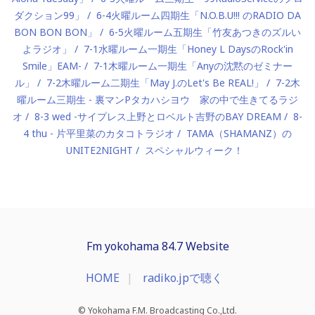
ダクション99」
6-4火曜ルーム四期生「N.O.B.U!!! のRADIO DA
BON BON BON」
6-5火曜ルーム五期生「竹友あつきのズルい
よラジオ」
7-1水曜ルーム一期生「Honey L DaysのRock'in
Smile」EAM-
7-1木曜ルーム一期生「Anyの沈黙のゼミナー
ル」
7-2木曜ルーム二期生「May J.のLet's Be REAL!」
7-2木
曜ルーム三期生 - 裏マンPタカハシヨウ 家の中で生きてるラジ
オ
8-3 wed -サイプレス上野とロベルト吉野のBAY DREAM
8-
4 thu - 片平里菜のカタコトラジオ
TAMA（SHAMANZ）の
UNITE2NIGHT
スペシャルウィーク！
Fm yokohama 84.7 Website
HOME
radiko.jpで聴く
© Yokohama F.M. Broadcasting Co.,Ltd.