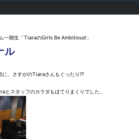
一期生「TiaraのGirls Be Ambitious!」
ナル
、さすがのTiaraさんもぐったり??
araとスタッフのカラダもほてりまくりでした。