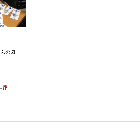
さんの図
に