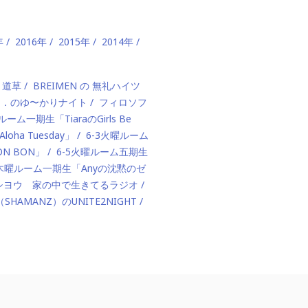
年
2016年
2015年
2014年
、道草
BREIMEN の 無礼ハイツ
ド．のゆ〜かりナイト
フィロソフ
ルーム一期生「TiaraのGirls Be
ha Tuesday」
6-3火曜ルーム
BON BON」
6-5火曜ルーム五期生
1木曜ルーム一期生「Anyの沈黙のゼ
カハシヨウ 家の中で生きてるラジオ
（SHAMANZ）のUNITE2NIGHT