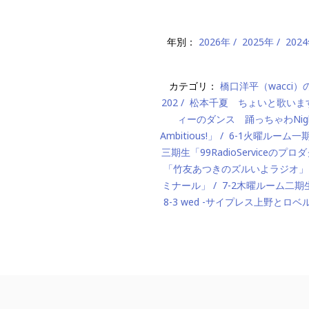
年別：
2026年
2025年
202
カテゴリ：
橋口洋平（wacci
202
松本千夏 ちょいと歌いま
ィーのダンス 踊っちゃわNigh
Ambitious!」
6-1火曜ルーム
三期生「99RadioServiceのプ
「竹友あつきのズルいよラジオ」
ミナール」
7-2木曜ルーム二期生「M
8-3 wed -サイプレス上野とロベ