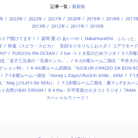
記事一覧：
最新順
4年
2023年
2022年
2021年
2020年
2019年
2018年
2017
2013年
2012年
2011年
2010年
）のドア開けてます！
冨岡 愛 の あいべや
NakamuraEmi ふらっと
す
幹葉（スピラ・スピカ） 笑顔モリモリらじお☆彡
コアラモー
t!?
FUKIのto the OCEAN
2 tue -トミタ栞のだめラジオ
5-1月曜
一期生「逗子三兄弟の「兄弟ケンカ」」
6-2火曜ルーム二期生「平井大のAlo
ロダクション99」
6-4火曜ルーム四期生「N.O.B.U!!! のRADIO DA BON 
7-1水曜ルーム一期生「Honey L DaysのRock'in Smile」EAM-
7-
ay J.のLet's Be REAL!」
7-2木曜ルーム三期生 - 裏マンPタ
ルト吉野のBAY DREAM
8-4 thu - 片平里菜のカタコトラジオ
TAMA
スペシャルウィーク！