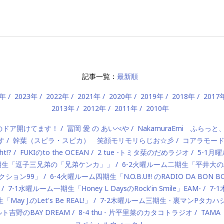
記事一覧：
最新順
4年
2023年
2022年
2021年
2020年
2019年
2018年
2017
2013年
2012年
2011年
2010年
）のドア開けてます！
冨岡 愛 の あいべや
NakamuraEmi ふらっと
す
幹葉（スピラ・スピカ） 笑顔モリモリらじお☆彡
コアラモー
t!?
FUKIのto the OCEAN
2 tue -トミタ栞のだめラジオ
5-1月曜
一期生「逗子三兄弟の「兄弟ケンカ」」
6-2火曜ルーム二期生「平井大のAlo
ロダクション99」
6-4火曜ルーム四期生「N.O.B.U!!! のRADIO DA BON 
7-1水曜ルーム一期生「Honey L DaysのRock'in Smile」EAM-
7-
ay J.のLet's Be REAL!」
7-2木曜ルーム三期生 - 裏マンPタ
ルト吉野のBAY DREAM
8-4 thu - 片平里菜のカタコトラジオ
TAMA