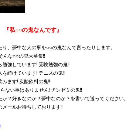
、
『私○○の鬼なんです』
たり、夢中な人の事を○○の鬼なんて言ったりします。
んな○○の鬼大募集!!
強しています! 受験勉強の鬼!!
続けています! テニスの鬼!!
ます! 炭酸飲料の鬼!!
ない事はありません! チンゼミの鬼!!
たか？好きなのか？夢中なのか？を書いて送ってください。
メールお待ちしております!!
』