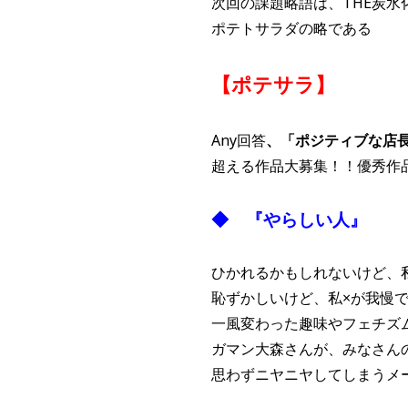
次回の課題略語は、THE炭水
ポテトサラダの略である
【ポテサラ】
Any回答
、「ポジティブな店
超える作品大募集！！優秀作
◆ 『やらしい人』
ひかれるかもしれないけど、私
恥ずかしいけど、私×が我慢で
一風変わった趣味やフェチズ
ガマン大森さんが、みなさん
思わずニヤニヤしてしまうメ