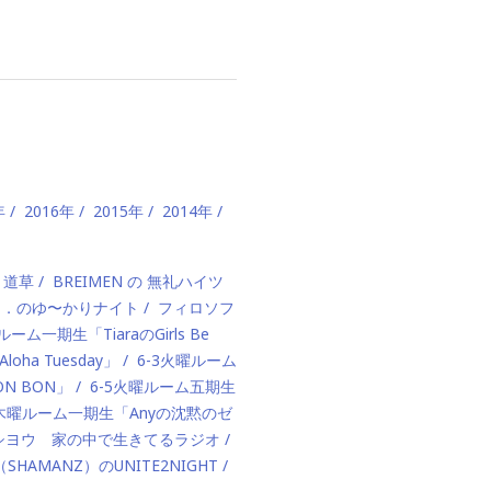
年
2016年
2015年
2014年
、道草
BREIMEN の 無礼ハイツ
ド．のゆ〜かりナイト
フィロソフ
ルーム一期生「TiaraのGirls Be
ha Tuesday」
6-3火曜ルーム
BON BON」
6-5火曜ルーム五期生
1木曜ルーム一期生「Anyの沈黙のゼ
カハシヨウ 家の中で生きてるラジオ
（SHAMANZ）のUNITE2NIGHT