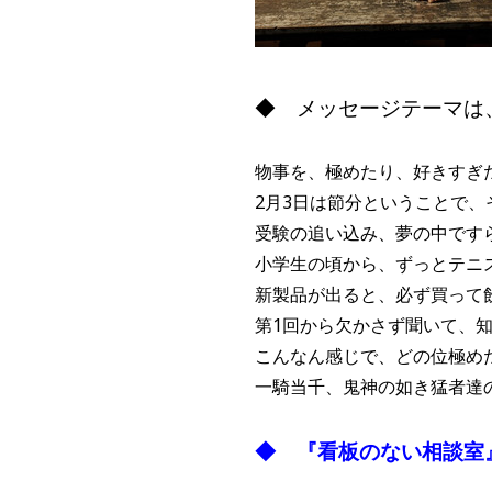
◆ メッセージテーマは
物事を、極めたり、好きすぎ
2月3日は節分ということで、そ
受験の追い込み、夢の中ですら勉
小学生の頃から、ずっとテニスを
新製品が出ると、必ず買って飲み
第1回から欠かさず聞いて、知ら
こんなん感じで、どの位極め
一騎当千、鬼神の如き猛者達の
◆ 『看板のない相談室