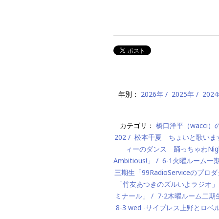
年別：
2026年
2025年
202
カテゴリ：
橋口洋平（wacci
202
松本千夏 ちょいと歌いま
ィーのダンス 踊っちゃわNigh
Ambitious!」
6-1火曜ルーム
三期生「99RadioServiceのプ
「竹友あつきのズルいよラジオ」
ミナール」
7-2木曜ルーム二期生「M
8-3 wed -サイプレス上野とロベ