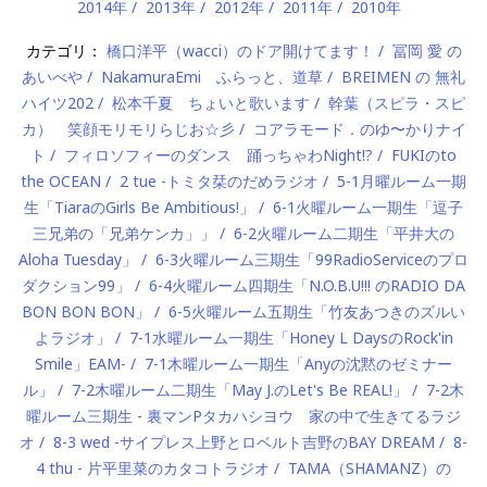
2014年
2013年
2012年
2011年
2010年
カテゴリ：
橋口洋平（wacci）のドア開けてます！
冨岡 愛 の
あいべや
NakamuraEmi ふらっと、道草
BREIMEN の 無礼
ハイツ202
松本千夏 ちょいと歌います
幹葉（スピラ・スピ
カ） 笑顔モリモリらじお☆彡
コアラモード．のゆ〜かりナイ
ト
フィロソフィーのダンス 踊っちゃわNight!?
FUKIのto
the OCEAN
2 tue -トミタ栞のだめラジオ
5-1月曜ルーム一期
生「TiaraのGirls Be Ambitious!」
6-1火曜ルーム一期生「逗子
三兄弟の「兄弟ケンカ」」
6-2火曜ルーム二期生「平井大の
Aloha Tuesday」
6-3火曜ルーム三期生「99RadioServiceのプロ
ダクション99」
6-4火曜ルーム四期生「N.O.B.U!!! のRADIO DA
BON BON BON」
6-5火曜ルーム五期生「竹友あつきのズルい
よラジオ」
7-1水曜ルーム一期生「Honey L DaysのRock'in
Smile」EAM-
7-1木曜ルーム一期生「Anyの沈黙のゼミナー
ル」
7-2木曜ルーム二期生「May J.のLet's Be REAL!」
7-2木
曜ルーム三期生 - 裏マンPタカハシヨウ 家の中で生きてるラジ
オ
8-3 wed -サイプレス上野とロベルト吉野のBAY DREAM
8-
4 thu - 片平里菜のカタコトラジオ
TAMA（SHAMANZ）の