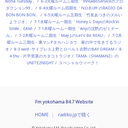
Aloha Tuesday」
6-3火曜ルーム三期生「99RadioServiceのプロ
ダクション99」
6-4火曜ルーム四期生「N.O.B.U!!! のRADIO DA
BON BON BON」
6-5火曜ルーム五期生「竹友あつきのズルい
よラジオ」
7-1水曜ルーム一期生「Honey L DaysのRock'in
Smile」EAM-
7-1木曜ルーム一期生「Anyの沈黙のゼミナー
ル」
7-2木曜ルーム二期生「May J.のLet's Be REAL!」
7-2木
曜ルーム三期生 - 裏マンPタカハシヨウ 家の中で生きてるラジ
オ
8-3 wed -サイプレス上野とロベルト吉野のBAY DREAM
8-
4 thu - 片平里菜のカタコトラジオ
TAMA（SHAMANZ）の
UNITE2NIGHT
スペシャルウィーク！
Fm yokohama 84.7 Website
HOME
radiko.jpで聴く
© Yokohama F.M. Broadcasting Co.,Ltd.