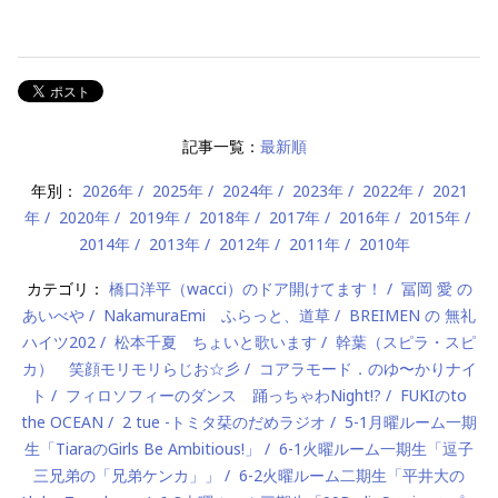
記事一覧：
最新順
年別：
2026年
2025年
2024年
2023年
2022年
2021
年
2020年
2019年
2018年
2017年
2016年
2015年
2014年
2013年
2012年
2011年
2010年
カテゴリ：
橋口洋平（wacci）のドア開けてます！
冨岡 愛 の
あいべや
NakamuraEmi ふらっと、道草
BREIMEN の 無礼
ハイツ202
松本千夏 ちょいと歌います
幹葉（スピラ・スピ
カ） 笑顔モリモリらじお☆彡
コアラモード．のゆ〜かりナイ
ト
フィロソフィーのダンス 踊っちゃわNight!?
FUKIのto
the OCEAN
2 tue -トミタ栞のだめラジオ
5-1月曜ルーム一期
生「TiaraのGirls Be Ambitious!」
6-1火曜ルーム一期生「逗子
三兄弟の「兄弟ケンカ」」
6-2火曜ルーム二期生「平井大の