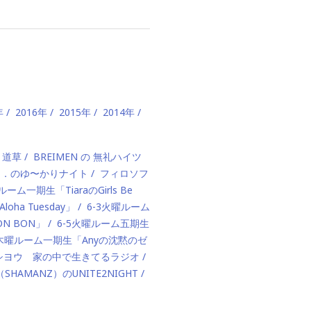
年
2016年
2015年
2014年
、道草
BREIMEN の 無礼ハイツ
ド．のゆ〜かりナイト
フィロソフ
ルーム一期生「TiaraのGirls Be
ha Tuesday」
6-3火曜ルーム
BON BON」
6-5火曜ルーム五期生
1木曜ルーム一期生「Anyの沈黙のゼ
カハシヨウ 家の中で生きてるラジオ
（SHAMANZ）のUNITE2NIGHT