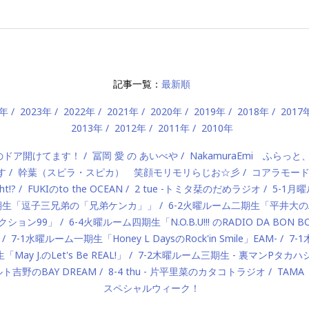
記事一覧：
最新順
4年
2023年
2022年
2021年
2020年
2019年
2018年
2017
2013年
2012年
2011年
2010年
）のドア開けてます！
冨岡 愛 の あいべや
NakamuraEmi ふらっと
す
幹葉（スピラ・スピカ） 笑顔モリモリらじお☆彡
コアラモー
t!?
FUKIのto the OCEAN
2 tue -トミタ栞のだめラジオ
5-1月曜
一期生「逗子三兄弟の「兄弟ケンカ」」
6-2火曜ルーム二期生「平井大のAlo
ロダクション99」
6-4火曜ルーム四期生「N.O.B.U!!! のRADIO DA BON 
7-1水曜ルーム一期生「Honey L DaysのRock'in Smile」EAM-
7-
ay J.のLet's Be REAL!」
7-2木曜ルーム三期生 - 裏マンPタ
ルト吉野のBAY DREAM
8-4 thu - 片平里菜のカタコトラジオ
TAMA
スペシャルウィーク！