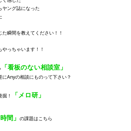
らヤング誌になった
た
じた瞬間を教えてください！！
もやっちゃいます！！
「看板のない相談室」
る
にAnyの相談にものって下さい？
「メロ研」
発掘！
の時間」
の課題はこちら