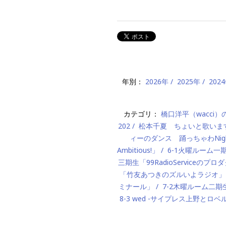
年別：
2026年
2025年
202
カテゴリ：
橋口洋平（wacci
202
松本千夏 ちょいと歌いま
ィーのダンス 踊っちゃわNigh
Ambitious!」
6-1火曜ルーム
三期生「99RadioServiceのプ
「竹友あつきのズルいよラジオ」
ミナール」
7-2木曜ルーム二期生「M
8-3 wed -サイプレス上野とロベ