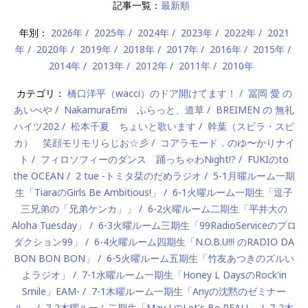
記事一覧：
最新順
年別：
2026年
2025年
2024年
2023年
2022年
2021
年
2020年
2019年
2018年
2017年
2016年
2015年
2014年
2013年
2012年
2011年
2010年
カテゴリ：
橋口洋平（wacci）のドア開けてます！
冨岡 愛 の
あいべや
NakamuraEmi ふらっと、道草
BREIMEN の 無礼
ハイツ202
松本千夏 ちょいと歌います
幹葉（スピラ・スピ
カ） 笑顔モリモリらじお☆彡
コアラモード．のゆ〜かりナイ
ト
フィロソフィーのダンス 踊っちゃわNight!?
FUKIのto
the OCEAN
2 tue -トミタ栞のだめラジオ
5-1月曜ルーム一期
生「TiaraのGirls Be Ambitious!」
6-1火曜ルーム一期生「逗子
三兄弟の「兄弟ケンカ」」
6-2火曜ルーム二期生「平井大の
Aloha Tuesday」
6-3火曜ルーム三期生「99RadioServiceのプロ
ダクション99」
6-4火曜ルーム四期生「N.O.B.U!!! のRADIO DA
BON BON BON」
6-5火曜ルーム五期生「竹友あつきのズルい
よラジオ」
7-1水曜ルーム一期生「Honey L DaysのRock'in
Smile」EAM-
7-1木曜ルーム一期生「Anyの沈黙のゼミナー
ル」
7-2木曜ルーム二期生「May J.のLet's Be REAL!」
7-2木