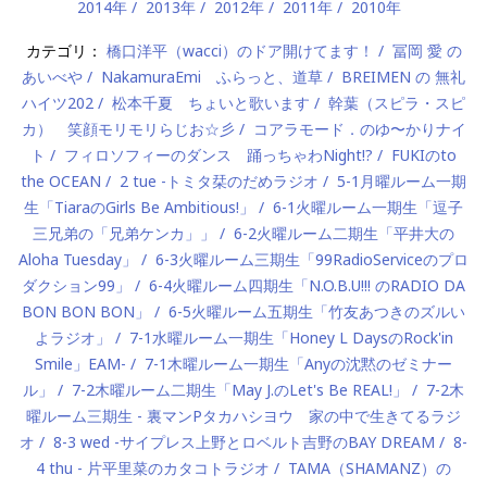
2014年
2013年
2012年
2011年
2010年
カテゴリ：
橋口洋平（wacci）のドア開けてます！
冨岡 愛 の
あいべや
NakamuraEmi ふらっと、道草
BREIMEN の 無礼
ハイツ202
松本千夏 ちょいと歌います
幹葉（スピラ・スピ
カ） 笑顔モリモリらじお☆彡
コアラモード．のゆ〜かりナイ
ト
フィロソフィーのダンス 踊っちゃわNight!?
FUKIのto
the OCEAN
2 tue -トミタ栞のだめラジオ
5-1月曜ルーム一期
生「TiaraのGirls Be Ambitious!」
6-1火曜ルーム一期生「逗子
三兄弟の「兄弟ケンカ」」
6-2火曜ルーム二期生「平井大の
Aloha Tuesday」
6-3火曜ルーム三期生「99RadioServiceのプロ
ダクション99」
6-4火曜ルーム四期生「N.O.B.U!!! のRADIO DA
BON BON BON」
6-5火曜ルーム五期生「竹友あつきのズルい
よラジオ」
7-1水曜ルーム一期生「Honey L DaysのRock'in
Smile」EAM-
7-1木曜ルーム一期生「Anyの沈黙のゼミナー
ル」
7-2木曜ルーム二期生「May J.のLet's Be REAL!」
7-2木
曜ルーム三期生 - 裏マンPタカハシヨウ 家の中で生きてるラジ
オ
8-3 wed -サイプレス上野とロベルト吉野のBAY DREAM
8-
4 thu - 片平里菜のカタコトラジオ
TAMA（SHAMANZ）の