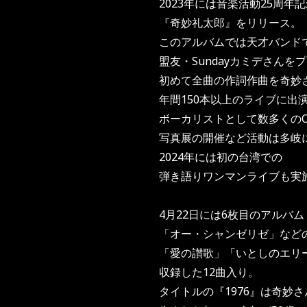
2023年には音楽活動25周年
『奇妙礼太郎』をリリース。
このアルバムでは天才バンド
盟友・Sundayカミデさんを
初めて全曲の作詞作曲を奇妙
年間150本以上のライブに出
ボーカリストとして数多くの
写真展の開催など活動は多岐
2024年には初の台湾での
弾き語りワンマンライブも実
4月22日には6枚目のアルバム
「オー・シャンゼリゼ」など
「愛の讃歌」「いとしのエリ
収録した12曲入り。
タイトルの『1976』は奇妙さ