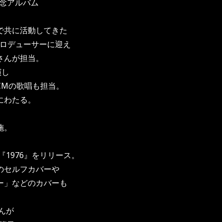
記念アルバム
で共に活動してきた
プロデューサーに迎え
さんが担当。
演し
CMの歌唱も担当。
にわたる。
施。
『1976』をリリース。
のセルフカバーや
ー」などのカバーも
んが