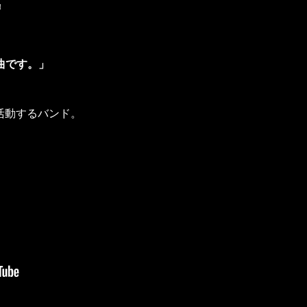
♬
曲です。」
に活動するバンド。