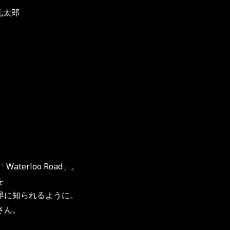
礼太郎
terloo Road」。
を
界に知られるように。
さん。