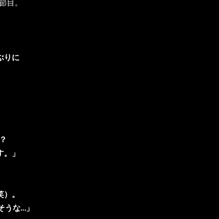
の節目。
ぶりに
。
」
？
す。」
笑）。
そうな…」