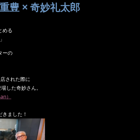
重豊 × 奇妙礼太郎
とめる
」
ターの
ご来店された際に
登場した奇妙さん。
aan）
だきました！