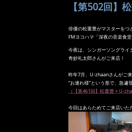
【第502回】松
俳優の松重豊がマスターをつ
FMヨコハマ「深夜の音楽食堂
今夜は、シンガーソングライ
奇妙礼太郎さんがご来店！
昨年7月、U-zhaanさんが
“お連れ様”という形で、急遽
（【第461回】松重豊 × U-zh
今回はあらためてご来店いた