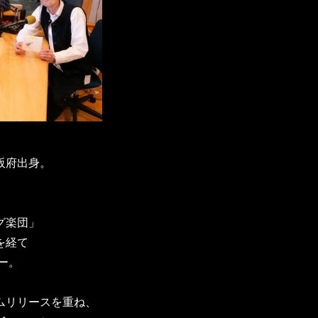
阪府出身。
グ楽団」
を経て
ー。
ムリリースを重ね、