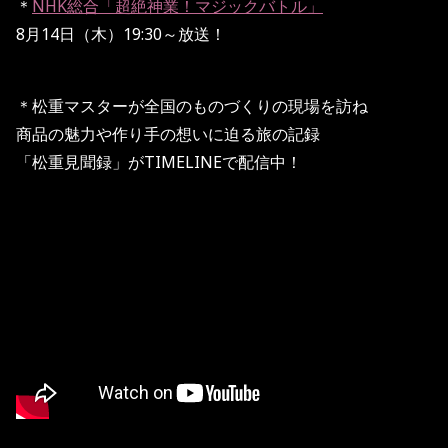
＊
NHK
総合「超絶神業！マジックバトル」
8
月
14
日（木）
19:30
～放送！
＊
松重マスターが全国のものづくりの現場を訪ね
商品の魅力や作り手の想いに迫る旅の記録
「松重見聞録」がTIMELINEで配信中！