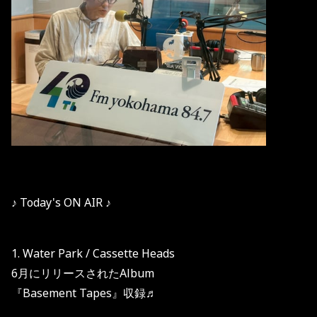
♪ Today's ON AIR ♪
1. Water Park / Cassette Heads
6月にリリースされたAlbum
『Basement Tapes』収録♬