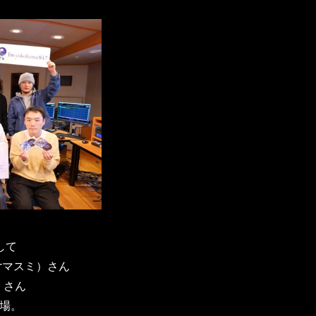
して
ムorマスミ）さん
ん）さん
登場。