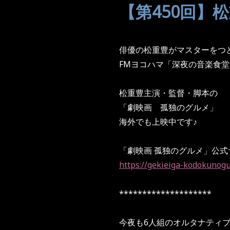
【第450回】松重豊 
俳優の松重豊がマスターをつ
FMヨコハマ「深夜の音楽食堂
松重豊主演・監督・脚本の
「劇映画 孤独のグルメ」
海外でも上映中です♪
「劇映画 孤独のグルメ」公式
https://gekieiga-kodokunog
********************
今夜も6人組のオルタナティ