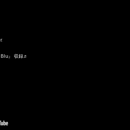
r.
 Blu』 収録♬