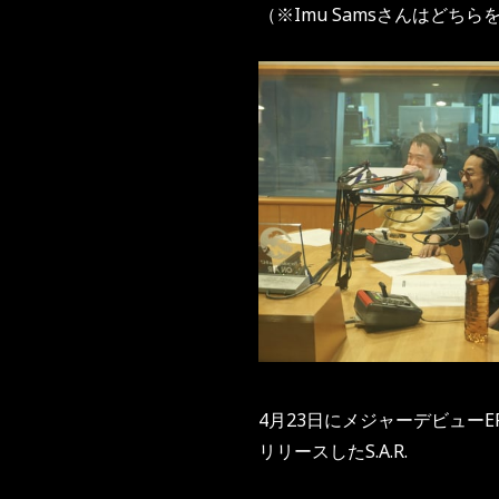
（※Imu Samsさんはどち
4月23日にメジャーデビューEP
リリースしたS.A.R.