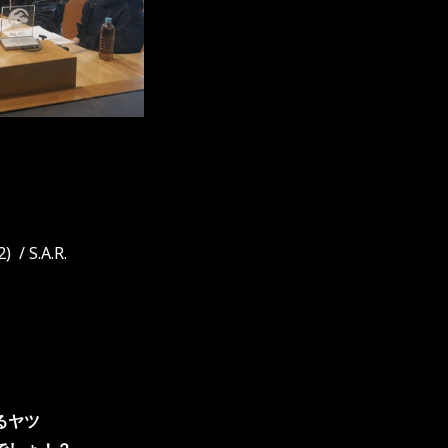
2)
/ S.A.R.
るヤツ