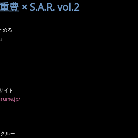
× S.A.R. vol.2
とめる
」
サイト
urume.jp/
ブクルー