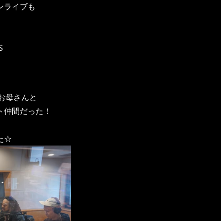
ンライブも
S
のお母さんと
ト仲間だった！
た☆