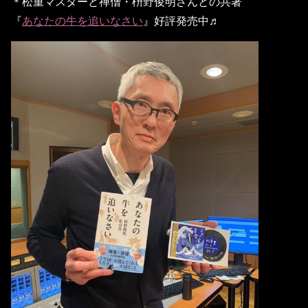
＊
松重マスターと禅僧・枡野俊明さんとの共著
『
あなたの牛を追いなさい
』
好評発売中♬