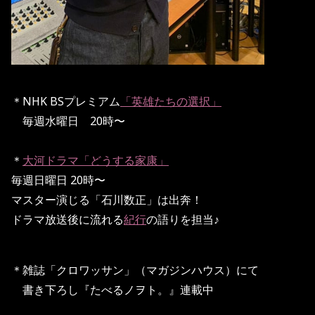
＊NHK BSプレミアム
「英雄たちの選択」
毎週水曜日 20時〜
＊
大河ドラマ「どうする家康」
毎週日曜日 20時〜
マスター演じる「石川数正」は出奔！
ドラマ放送後に流れる
紀行
の語りを担当♪
＊雑誌「クロワッサン」（マガジンハウス）にて
書き下ろし『たべるノヲト。』連載中