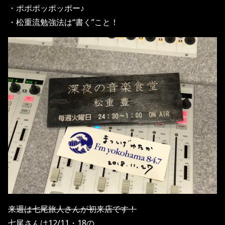
・ポポポッポッポー♪
・松重流勉強法は“書く”こと！
来週は七尾旅人さんが初来店です！
七尾さんは12/11・18の