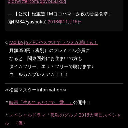
pic.twitter.com/qpVbi5Dk6q
— 【公式】松重豊 FMヨコハマ「深夜の音楽食堂」
(@FM847yashoku)
2018年11月16日
☆
radiko.jp／PCやスマホでラジオが聴ける！
月額350円（税別）のプレミアム会員に
なると、関東圏外にお住まいの方も
タイムフリー、エリアフリーで聴けます♪
ウェルカムプレミアム！！！
≪松重マスターinformation≫
＊
映画「生きてるだけで、愛。」
公開中！
＊
スペシャルドラマ「孤独のグルメ 2018大晦日スペシャ
ル」（仮）