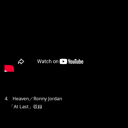
4. Heaven／Ronny Jordan
「At Last」収録