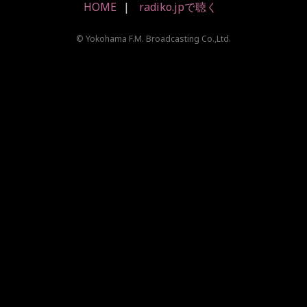
HOME
radiko.jpで聴く
© Yokohama F.M. Broadcasting Co.,Ltd.