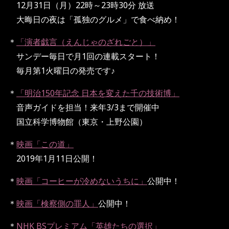
12月31日（月）22時～23時30分 放送
大晦日の夜は「孤独のグルメ」で食べ納め！
＊
「演者戯言（えんじゃのざれごと）」
サンデー毎日で月1回の連載スタート！
毎月第1火曜日の発売です♪
＊
「明治150年記念 日本を変えた千の技術博」
音声ガイドを担当！来年3/3まで開催中
国立科学博物館（東京・上野公園）
＊
映画「この道」
2019年1月11日公開！
＊
映画「コーヒーが冷めないうちに」
公開中！
＊
映画「検察側の罪人」
公開中！
＊
NHK BSプレミアム「英雄たちの選択」