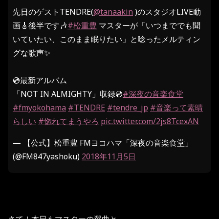
先日のゲストTENDRE(
@tanaakin
)のスタジオLIVE動
画🎸後半です🎶
#松重豊
マスターが「いつまででも聞
いていたい、このまま眠りたい」と唸ったメルティン
グな歌声✨
💿最新アルバム
「NOT IN ALMIGHTY」収録💿
#深夜の音楽食堂
#fmyokohama
#TENDRE
#tendre_jp
#音楽って素晴
らしい
#惚れてまうやろ
pic.twitter.com/2js8TcexAN
— 【公式】松重豊 FMヨコハマ「深夜の音楽食堂」
(@FM847yashoku)
2018年11月5日
さて！本日もマスターの選曲と