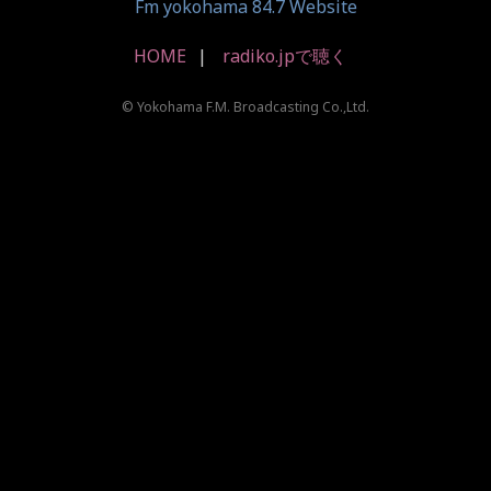
Fm yokohama 84.7 Website
HOME
radiko.jpで聴く
© Yokohama F.M. Broadcasting Co.,Ltd.