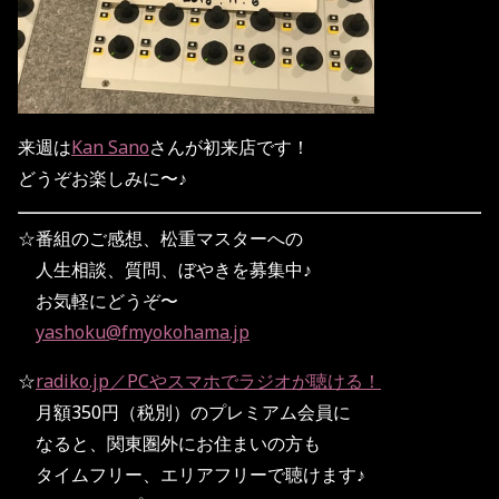
来週は
Kan Sano
さんが初来店です！
どうぞお楽しみに〜♪
☆番組のご感想、松重マスターへの
人生相談、質問、ぼやきを募集中♪
お気軽にどうぞ〜
yashoku@fmyokohama.jp
☆
radiko.jp／PCやスマホでラジオが聴ける！
月額350円（税別）のプレミアム会員に
なると、関東圏外にお住まいの方も
タイムフリー、エリアフリーで聴けます♪