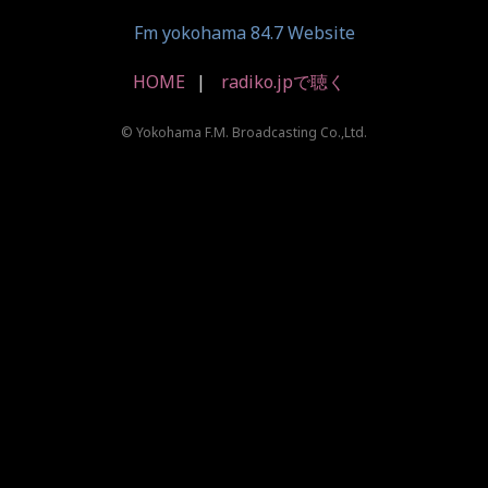
Fm yokohama 84.7 Website
HOME
radiko.jpで聴く
© Yokohama F.M. Broadcasting Co.,Ltd.