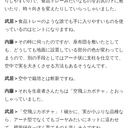
りしやすいので、食品トレーみたいなものをお尻の下に敷
いたり、時々向きを変えたりしていらっしゃいました。
武居＞
食品トレーのような誰でも手に入りやすいものを使
っているのはヒントになりますね。
内藤＞
その時に伺ったのですが、座布団を敷いたとして
も、どうしても地面に設置している部分の色が変わってし
まうので、別の手段としてはアーチ状に支柱を仕立てて、
空中で実を大きくさせる方法もあるそうなんです。
武居＞
空中で栽培とは斬新ですね。
内藤＞
それを生産者さんたちは「空飛ぶカボチャ」とおっ
しゃっていました。
武居＞
「空飛ぶカボチャ」！確かに、実が小ぶりな品種な
ら、アーチ型でなくてもゴーヤみたいにネットに這わせ
て、壁面緑化っぽく育てるのも楽しそうですね。