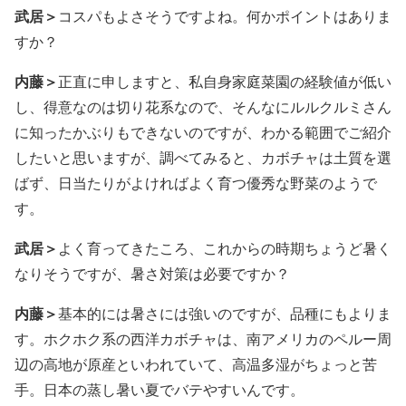
武居＞
コスパもよさそうですよね。何かポイントはありま
すか？
内藤＞
正直に申しますと、私自身家庭菜園の経験値が低い
し、得意なのは切り花系なので、そんなにルルクルミさん
に知ったかぶりもできないのですが、わかる範囲でご紹介
したいと思いますが、調べてみると、カボチャは土質を選
ばず、日当たりがよければよく育つ優秀な野菜のようで
す。
武居＞
よく育ってきたころ、これからの時期ちょうど暑く
なりそうですが、暑さ対策は必要ですか？
内藤＞
基本的には暑さには強いのですが、品種にもよりま
す。ホクホク系の西洋カボチャは、南アメリカのペルー周
辺の高地が原産といわれていて、高温多湿がちょっと苦
手。日本の蒸し暑い夏でバテやすいんです。