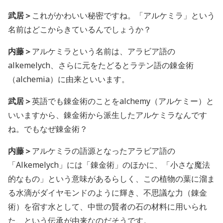
武居＞
これがかわいい秘密ですね。「アルケミラ」という
名前はどこからきているんでしょうか？
内藤＞
アルケミラという名前は、アラビア語の
alkemelych、さらに元をたどるとラテン語の錬金術
（alchemia）に由来といいます。
武居＞
英語でも錬金術のことをalchemy（アルケミー）と
いいますから、錬金術から派生したアルケミラなんです
ね。でもなぜ錬金術？
内藤＞
アルケミラの語源となったアラビア語の
「Alkemelych」には「錬金術」のほかに、「小さな魔法
的なもの」という意味があるらしく、この植物の葉に溜ま
る水滴がダイヤモンドのように輝き、不思議な力（錬金
術）を宿す水として、中世の賢者の石の材料に用いられ
た、という伝承が由来なのだそうです。