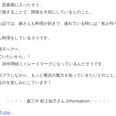
、思春期に入ったそう。
で接することで、関係を大切にしているとのこと。
お話では、娘さんも料理が好きで、疲れている時には「私が作
ら料理をしているそうです。
団子ヘアー。
ていたいから」！
、26年間続くトレードマークになっているんだそうです。
街ブラしながら、もっと横浜の魅力を知っていきたいとのこと
るのを楽しみにしています！
・・・・・
森三中 村上知子さん
Information・・・・・
中ube
」