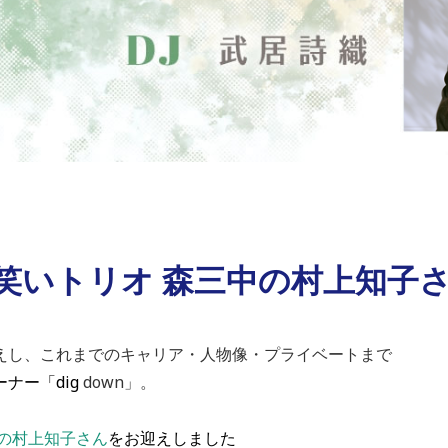
n「お笑いトリオ 森三中の村上知子
えし、これまでのキャリア・人物像・プライベートまで
ナー「dig
down」。
中の村上知子さん
を
お迎えしました