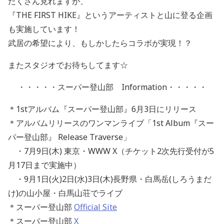
たくさん見れますが、
『THE FIRST HIKE』というアーティストと山に登る企画
も実施しています！
武居の希望により、もしかしたらコラボが実現！？
またスタジオでお待ちしてます☆
・・・・・スーパー登山部
Information・・・・・
＊1stアルバム『スーパー登山部』6月3日にリリース
＊アルバムリリースのワンマンライブ「1st Album『スー
パー登山部』 Release Traverse」
・7月9日(木) 東京・WWW X（チケット2次先行受付が5
月17日まで実施中）
・9月1日(火)2日(水)3日(木)長野県・白馬岳(しろうまだ
け)の山小屋・白馬山荘でライブ
＊スーパー登山部
Official Site
＊スーパー登山部
X