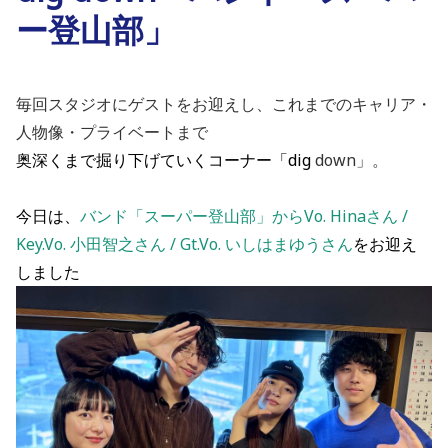
ー登山部」
毎回スタジオにゲストをお迎えし、これまでのキャリア・
人物像・プライベートまで
奥深くまで掘り下げていくコーナー「dig
down」。
今日は、
バンド「スーパー登山部」からVo. Hinaさん /
Key.Vo. 小田智之さん / Gt.Vo. いしはまゆうさん
を
お迎え
しました