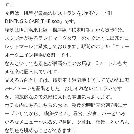
す！
今週は、眺望が最高のレストランをご紹介♪「下町
DINING & CAFE THE sea」です。
場所はJR京浜東北線・根岸線「桜木町駅」から徒歩1分。
スタジオがあるランドマークタワーのすぐ近くに出来たコ
レットマーレに隣接しております。駅前のホテル「ニュー
オータニイン横浜の3階」です。
なんといっても景色が最高のこのお店は、3メートルも大
きな窓に囲まれています。
見える方向としては、観覧車！遊園地！そしてその先に海
♪モノトーンを基調とした、おしゃれなレストランです
が、開放的なので気軽に入れる雰囲気もあります。
ホテル内にあるこちらのお店。朝食の時間帯の朝7時にオ
ープンしてから、 喫茶タイム、昼食、夕食、バーといろ
いろなメニューがあるので昼間、夕暮れ、夜景、といろん
な景色を眺めることができます！